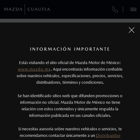
¿CÓMO COMPRAR MI MAZDA?
SERVICIOS Y MANTENIMIENTO
VEHÍCULOS
AUTOS
SUVS
HÍBRIDOS
PICKUPS
ROA
FINANCIAMIENTO
MANTENIMIENTO MAZDA BT-50
COMPÁRTENOS TUS DATOS PARA
SOLICITAR LA COTIZACIÓN DE TU
1
MAZDA
Todas las imágenes del sitio son meramente ilustrativas.
GARANTÍA
Los precios y especificaciones indicados en esta
INFORMACIÓN IMPORTANTE
INFORMACIÓN DE COMPRA
página son al menudeo, sugeridos por el
MAZDA2 SEDÁN
2026
Estás visitando el sitio oficial de Mazda Motor de México:
CITA DE SERVICIO
$301,900
1
TUS DATOS:
fabricante, en moneda de los Estados Unidos
DESDE
www.mazda.mx
. Aquí encontrarás información confiable
NOSOTROS
Mexicanos, incluyen: I.V.A., e I.S.A.N., y
sobre nuestros vehículos, especificaciones, precios, servicios,
distribuidores, términos y condiciones.
pueden cambiar sin previo aviso, no incluyen:
tenencias, placas, accesorios, seguro y gastos
SERVICIOS
Se han identificado sitios web que difunden promociones o
administrativos. Mazda de México, se reserva el
información no oficial. Mazda Motor de México no tiene
relación con estos contenidos y únicamente respalda la
derecho de modificar las especificaciones y los
información publicada en sus canales oficiales.
NOTICIAS
precios de sus productos, sin aviso previo al
consumidor.
Si necesitas asesoría sobre nuestros vehículos o servicios, te
recomendamos contactar únicamente a un
Distribuidor
(735)398-0435