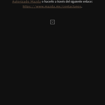
Autorizado Mazda
o hacerlo a través del siguiente enlace:
Todas las imágenes del sitio son meramente
https://www.mazda.mx/contactanos
.
ilustrativas.
AGENDAR CITA
MAZDA2 HATCHBACK
2026
$331,900
1
DESDE
LOCALÍZANOS
ESTOY INTERESADO EN:
Elige tu enganche estimado
20
%
MAZDA3 SEDÁN
2026
Elige el plazo en meses deseado
$403,900
1
DESDE
24
Meses