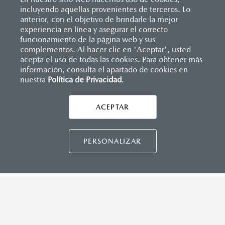
incluyendo aquellas provenientes de terceros. Lo
anterior, con el objetivo de brindarle la mejor
experiencia en línea y asegurar el correcto
Inicio
funcionamiento de la página web y sus
Distribuidores
Mazda Cuautla
Solicitar una cotización
complementos. Al hacer clic en 'Aceptar', usted
acepta el uso de todas las cookies. Para obtener más
información, consulta el apartado de cookies en
LEGALES
nuestra
Política de Privacidad
.
ACEPTAR
CONTÁCTANOS
CONTÁCTANOS
PERSONALIZAR
CONTACTO
DIRECTO AQUÍ
TÉRMINOS Y CONDICIONES
POLÍTICA DE PRIVACIDAD
VISITA MAZDA.MX
©2026 MAZDA MOTOR DE MÉXICO. TODOS LOS