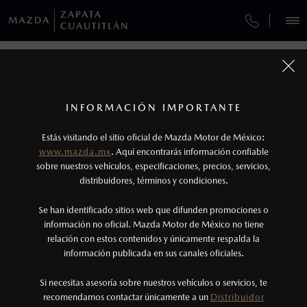
¿CÓMO COMPRAR MI MAZDA?
SERVICIOS Y MANTENIMIENTO
REGRESAR A VEHÍCULOS
VEHÍCULOS
AUTOS
SUVS
HÍBRIDOS
PICKUPS
ROA
FINANCIAMIENTO
MANTENIMIENTO MAZDA BT-50
1
MAZDA2 SEDÁN 2026
COTIZA TU MAZDA
Todas las imágenes del sitio son meramente ilustrativas.
SERVICIO EXPRESS
Los valores de rendimiento de combustible y
INFORMACIÓN IMPORTANTE
INFORMACIÓN DE COMPRA
emisiones de CO
se obtuvieron en condiciones
MAZDA2 SEDÁN
2026
2
ESPECIFICACIONES
Estás visitando el sitio oficial de Mazda Motor de México:
$301,900
8
GARANTÍA
controladas de laboratorio que pueden o no ser
DESDE
www.mazda.mx
. Aquí encontrarás información confiable
NOSOTROS
reproducibles ni obtenerse en condiciones y
sobre nuestros vehículos, especificaciones, precios, servicios,
i
distribuidores, términos y condiciones.
COLLISION CENTER ZAPATA
hábitos de manejo convencional, debido a
condiciones climatológicas, combustible,
SERVICIOS
Se han identificado sitios web que difunden promociones o
CITA DE SERVICIO
condiciones topográficas y otros factores.
información no oficial. Mazda Motor de México no tiene
relación con estos contenidos y únicamente respalda la
2
información publicada en sus canales oficiales.
NOTICIAS
®
Bluetooth
es una marca registrada de Bluetooth
Sig, Inc. Todos los derechos reservados. Este
Si necesitas asesoría sobre nuestros vehículos o servicios, te
recomendamos contactar únicamente a un
Distribuidor
sistema funciona con ciertos dispositivos
(55) 5371-2280