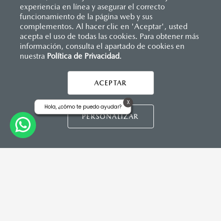
(SBR)
experiencia en línea y asegurar el correcto
Sistemas de asientos
Inicio
funcionamiento de la página web y sus
Distribuidores
Mazda Zapata Cuautitlán
Vehículos
Mazda2 Sedán
Velocímetro
complementos. Al hacer clic en 'Aceptar', usted
Vidrio laminado, vidrio templado, vidrio plastificado
acepta el uso de todas las cookies. Para obtener más
INSTRUMENTOS
información, consulta el apartado de cookies en
Botón modo sport (TA)
nuestra
Política de Privacidad
LEGALES
.
Computadora de viaje
ACEPTAR
DIMENSIONES INTERIORES (MM)
X
Hola, ¿cómo te puedo ayudar?
CONTÁCTANOS
Espacio para cabeza, delantero/trasero: 984/945
PERSONALIZAR
CONTÁCTANOS
Espacio para caderas, delantero/trasero: 1,322/1,212
Espacio para hombros, delantero/trasero: 1,352/1,272
Espacio para piernas, delantero/trasero: 1,063/881
TÉRMINOS Y CONDICIONES
POLÍTICA DE PRIVACIDAD
VISITA MAZDA.MX
CAPACIDADES (L)
Aceite: 3.9
©2026 MAZDA MOTOR DE MÉXICO. TODOS LOS
Tanque de combustible: 44
DERECHOS RESERVADOS.
Volumen de carga: