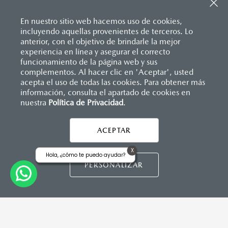
Sistema de frenado (freno de servicio y de
Pantalla a color de 8.8"
estacionamiento)
Sistema de audio AM/FM con 6 bocinas
Sistema desempañante
En nuestro sitio web hacemos uso de cookies,
Sistema limpia y lava parabrisas
incluyendo aquellas provenientes de terceros. Lo
Sistema recordatorio de uso de cinturón de seguridad
anterior, con el objetivo de brindarle la mejor
(SBR)
experiencia en línea y asegurar el correcto
INSTRUMENTOS
Sistemas de asientos
Inicio
funcionamiento de la página web y sus
Distribuidores
Mazda Zapata Cuautitlán
Vehículos
Mazda MX-5
Velocímetro
complementos. Al hacer clic en 'Aceptar', usted
Computadora de viaje
Vidrio laminado, vidrio templado, vidrio plastificado
acepta el uso de todas las cookies. Para obtener más
Control de velocidad crucero (Cruise control)
información, consulta el apartado de cookies en
nuestra
Política de Privacidad
LEGALES
.
DIMENSIONES INTERIORES (MM)
ACEPTAR
Espacio para cabeza: 950
Espacio para caderas: 1,320
X
Hola, ¿cómo te puedo ayudar?
Espacio para hombros: 1,325
CONTÁCTANOS
PERSONALIZAR
CONTÁCTANOS
Espacio para piernas: 1,095
TÉRMINOS Y CONDICIONES
CAPACIDADES (L)
POLÍTICA DE PRIVACIDAD
Aceite: 4.1