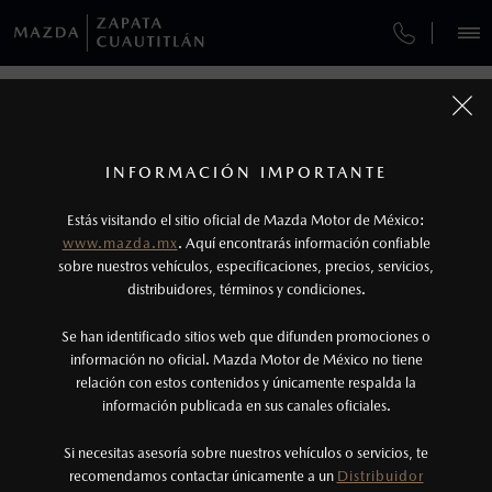
¿CÓMO COMPRAR MI MAZDA?
SERVICIOS Y MANTENIMIENTO
REGRESAR A VEHÍCULOS
VEHÍCULOS
AUTOS
SUVS
HÍBRIDOS
PICKUPS
ROA
FINANCIAMIENTO
MANTENIMIENTO MAZDA BT-50
1
MAZDA MX-5 2026
COTIZA TU MAZDA
Todas las imágenes del sitio son meramente ilustrativas.
SERVICIO EXPRESS
Los valores de rendimiento de combustible y
INFORMACIÓN IMPORTANTE
INFORMACIÓN DE COMPRA
emisiones de CO
se obtuvieron en condiciones
MAZDA2 SEDÁN
2026
2
ESPECIFICACIONES
Estás visitando el sitio oficial de Mazda Motor de México:
$301,900
5
GARANTÍA
controladas de laboratorio que pueden o no ser
DESDE
www.mazda.mx
. Aquí encontrarás información confiable
NOSOTROS
reproducibles ni obtenerse en condiciones y
sobre nuestros vehículos, especificaciones, precios, servicios,
i
SPORT
distribuidores, términos y condiciones.
COLLISION CENTER ZAPATA
hábitos de manejo convencional, debido a
condiciones climatológicas, combustible,
SERVICIOS
Se han identificado sitios web que difunden promociones o
CITA DE SERVICIO
condiciones topográficas y otros factores.
información no oficial. Mazda Motor de México no tiene
relación con estos contenidos y únicamente respalda la
2
información publicada en sus canales oficiales.
NOTICIAS
Utiliza siempre el cinturón de seguridad y
cuando viajes con niños utiliza los dispositivos de
Si necesitas asesoría sobre nuestros vehículos o servicios, te
recomendamos contactar únicamente a un
Distribuidor
anclaje que se encuentran disponibles en el
(55) 5371-2280