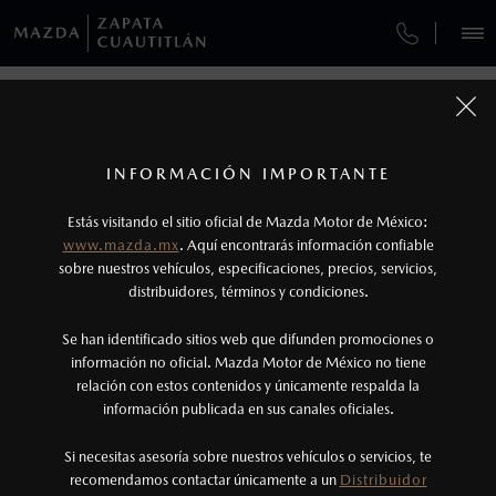
¿CÓMO COMPRAR MI MAZDA?
SERVICIOS Y MANTENIMIENTO
VEHÍCULOS
AUTOS
SUVS
HÍBRIDOS
PICKUPS
ROA
FINANCIAMIENTO
MANTENIMIENTO MAZDA BT-50
1
COTIZA TU MAZDA
Todas las imágenes del sitio son meramente ilustrativas.
SERVICIO EXPRESS
Los precios y especificaciones indicados en esta
INFORMACIÓN IMPORTANTE
INFORMACIÓN DE COMPRA
página son al menudeo, sugeridos por el
MAZDA2 SEDÁN
2026
MAZDA ZAPATA CUAUTITLÁN
Estás visitando el sitio oficial de Mazda Motor de México:
$301,900
1
GARANTÍA
fabricante, en moneda de los Estados Unidos
DESDE
www.mazda.mx
. Aquí encontrarás información confiable
Autopista México-Querétaro Km 38.5, Lateral Mz.
NOSOTROS
Mexicanos, incluyen: I.V.A., e I.S.A.N., y
sobre nuestros vehículos, especificaciones, precios, servicios,
1 Lt. 3
distribuidores, términos y condiciones.
Fraccionamiento Industrial Cuautitlán Izcalli
COLLISION CENTER ZAPATA
pueden cambiar sin previo aviso, no incluyen:
Cuautitlán Izcalli, Estado de México, C.P. 54730
tenencias, placas, accesorios, seguro y gastos
SERVICIOS
Se han identificado sitios web que difunden promociones o
Ventas
CITA DE SERVICIO
administrativos. Mazda de México, se reserva el
información no oficial. Mazda Motor de México no tiene
(55) 5371-2280
relación con estos contenidos y únicamente respalda la
derecho de modificar las especificaciones y los
información publicada en sus canales oficiales.
NOTICIAS
precios de sus productos, sin aviso previo al
Servicio
consumidor.
Si necesitas asesoría sobre nuestros vehículos o servicios, te
(55) 1048-5457
recomendamos contactar únicamente a un
Distribuidor
(55) 5371-2280