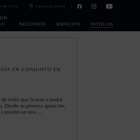
DAR CITA
LOCALÍZANOS
IÓN
RA
NOSOTROS
SERVICIOS
NOTICIAS
oneda de los Estados Unidos Mexicanos, incluyen: I.V.A., e
ministrativos. Mazda de México, se reserva el derecho de
GÍA EN CONJUNTO EN
 de éxito que la marca podrá
. Desde su primera aparición,
convirtió en uno ...