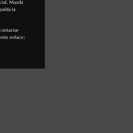
cial. Mazda
palda la
contactar
iente enlace: