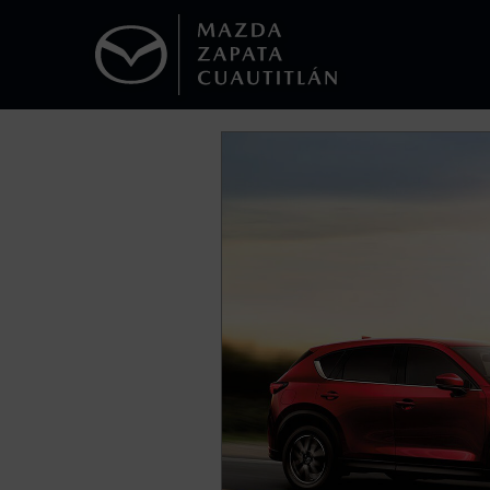
1
Todas las imágenes del sitio son meramente ilustrativas.
Los precios y especificaciones indicados 
I.S.A.N., y pueden cambiar sin previo avis
modificar las especificaciones y los precio
Todas las imágenes del sitio son meramente ilustrativas.