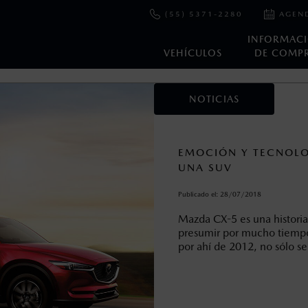
(55) 5371-2280
AGEN
INFORMAC
VEHÍCULOS
DE COMP
NOTICIAS
en esta página son al menudeo, sugeridos por el fabricante, en m
o, no incluyen: tenencias, placas, accesorios, seguro y gastos ad
s de sus productos, sin aviso previo al consumidor.
EMOCIÓN Y TECNOLO
UNA SUV
Publicado el:
28/07/2018
Mazda CX-5 es una historia
presumir por mucho tiempo
por ahí de 2012, no sólo se 