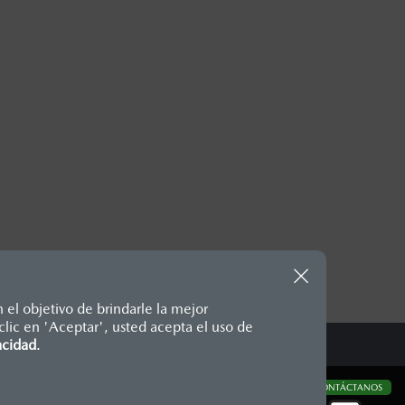
 el objetivo de brindarle la mejor
lic en 'Aceptar', usted acepta el uso de
te, en moneda de los Estados
acidad
.
nencias, placas, accesorios,
aciones y los precios de sus
CONTÁCTANOS