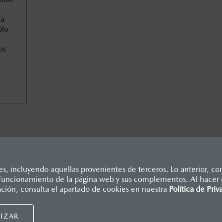
r
ra
ólo
os
, incluyendo aquellas provenientes de terceros. Lo anterior, con
o funcionamiento de la página web y sus complementos. Al hacer c
dicados en esta página son al menudeo, sugeridos por el fabrican
ación, consulta el apartado de cookies en nuestra
Política de Priv
., e I.S.A.N., y pueden cambiar sin previo aviso, no incluyen: te
Mazda de México, se reserva el derecho de modificar las especific
IZAR