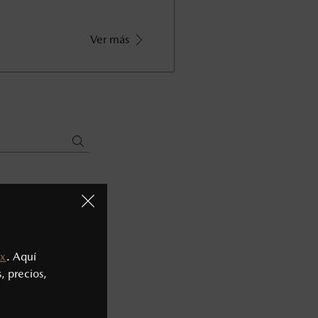
Ver más
x
. Aquí
, precios,