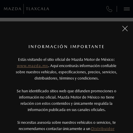
¿CÓMO COMPRAR MI MAZDA?
SERVICIOS Y MANTENIMIENTO
REGRESAR A VEHÍCULOS
VEHÍCULOS
AUTOS
SUVS
HÍBRIDOS
PICKUPS
ROA
FINANCIAMIENTO
MANTENIMIENTO MAZDA BT-50
1
MAZDA CX-30 2026
COTIZA TU MAZDA
Todas las imágenes del sitio son meramente ilustrativas.
SERVICIO EXPRESS
Los valores de rendimiento de combustible y
INFORMACIÓN IMPORTANTE
INFORMACIÓN DE COMPRA
emisiones de CO
se obtuvieron en condiciones
MAZDA2 SEDÁN
2026
2
ESPECIFICACIONES
Estás visitando el sitio oficial de Mazda Motor de México:
$301,900
8
GARANTÍA
controladas de laboratorio que pueden o no ser
DESDE
www.mazda.mx
. Aquí encontrarás información confiable
NOSOTROS
reproducibles ni obtenerse en condiciones y
sobre nuestros vehículos, especificaciones, precios, servicios,
i
CITA DE SERVICIO
distribuidores, términos y condiciones.
hábitos de manejo convencional, debido a
condiciones climatológicas, combustible,
SERVICIOS
Se han identificado sitios web que difunden promociones o
condiciones topográficas y otros factores.
información no oficial. Mazda Motor de México no tiene
relación con estos contenidos y únicamente respalda la
2
información publicada en sus canales oficiales.
(241) 123-0934
®
Bluetooth
es una marca registrada de Bluetooth
Sig, Inc. Todos los derechos reservados. Este
Si necesitas asesoría sobre nuestros vehículos o servicios, te
AGENDAR CITA
recomendamos contactar únicamente a un
Distribuidor
sistema funciona con ciertos dispositivos