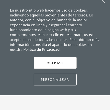
Sistema de frenado (freno de servicio y de
Descansabrazos trasero con portavasos
estacionamiento)
Palanca de velocidades forrada en piel
Sistema desempañante
En nuestro sitio web hacemos uso de cookies,
Soporte lumbar de ajuste eléctrico
Sistema limpia y lava parabrisas
incluyendo aquellas provenientes de terceros. Lo
Vestiduras de asientos en piel nappa color rojo
Sistema recordatorio de uso de cinturón de seguridad
anterior, con el objetivo de brindarle la mejor
Volante forrado en piel
(SBR)
experiencia en línea y asegurar el correcto
Volante con calefacción
Sistemas de asientos
Inicio
funcionamiento de la página web y sus
Distribuidores
Mazda Tlaxcala
Vehículos
Mazda CX-70
Velocímetro
complementos. Al hacer clic en 'Aceptar', usted
Vidrio laminado, vidrio templado, vidrio plastificado
acepta el uso de todas las cookies. Para obtener más
información, consulta el apartado de cookies en
MAZDA CONNECT
nuestra
Política de Privacidad
LEGALES
.
Apple CarPlay™ y Android Auto
™ inalámbrico
Control central de mando (HMI)
Controles de audio montados al volante
ACEPTAR
CONTÁCTANOS
Entrada USB
Pantalla a color de 12"
Sistema Bluetooth® (manos libres)
CONTÁCTANOS
PERSONALIZAR
Sistema de audio Bose® HD AM/FM con 12 bocinas
TÉRMINOS Y CONDICIONES
INSTRUMENTOS
POLÍTICA DE PRIVACIDAD
Botón modos de manejo Mi-Drive (Normal, sport, offroad,