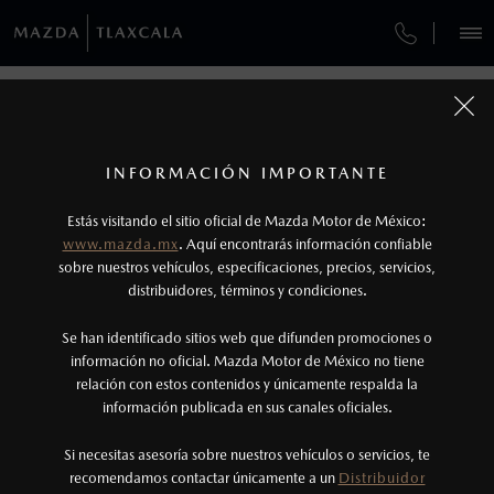
¿CÓMO COMPRAR MI MAZDA?
SERVICIOS Y MANTENIMIENTO
REGRESAR A VEHÍCULOS
VEHÍCULOS
AUTOS
SUVS
HÍBRIDOS
PICKUPS
ROA
FINANCIAMIENTO
MANTENIMIENTO MAZDA BT-50
1
MAZDA CX-70 2026
COTIZA TU MAZDA
Todas las imágenes del sitio son meramente ilustrativas.
SERVICIO EXPRESS
Los valores de rendimiento de combustible y
INFORMACIÓN IMPORTANTE
INFORMACIÓN DE COMPRA
emisiones de CO
se obtuvieron en condiciones
MAZDA2 SEDÁN
2026
2
ESPECIFICACIONES
Estás visitando el sitio oficial de Mazda Motor de México:
$301,900
6
GARANTÍA
controladas de laboratorio que pueden o no ser
DESDE
www.mazda.mx
. Aquí encontrarás información confiable
NOSOTROS
reproducibles ni obtenerse en condiciones y
sobre nuestros vehículos, especificaciones, precios, servicios,
CARBON EDITION MHEV
CITA DE SERVICIO
distribuidores, términos y condiciones.
hábitos de manejo convencional, debido a
condiciones climatológicas, combustible,
SERVICIOS
Se han identificado sitios web que difunden promociones o
condiciones topográficas y otros factores.
información no oficial. Mazda Motor de México no tiene
relación con estos contenidos y únicamente respalda la
2
información publicada en sus canales oficiales.
(241) 123-0934
El Control Dinámico de Estabilidad (DSC) es un
sistema electrónico para ayudar al conductor a
Si necesitas asesoría sobre nuestros vehículos o servicios, te
AGENDAR CITA
recomendamos contactar únicamente a un
Distribuidor
mantener el control en condiciones adversas. No