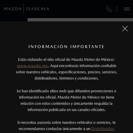
¿CÓMO COMPRAR MI MAZDA?
SERVICIOS Y MANTENIMIENTO
VEHÍCULOS
AUTOS
AUTOS
SUVS
SUVS
HÍBRIDOS
HÍBRIDOS
PICKUPS
PICKUPS
ROA
ROA
FINANCIAMIENTO
MANTENIMIENTO MAZDA BT-50
1
COTIZA TU MAZDA
Todas las imágenes del sitio son meramente ilustrativas.
SERVICIO EXPRESS
Los precios y especificaciones indicados en esta
INFORMACIÓN IMPORTANTE
INFORMACIÓN DE COMPRA
página son al menudeo, sugeridos por el
MAZDA2 SEDÁN
MAZDA2 SEDÁN
2026
2026
Estás visitando el sitio oficial de Mazda Motor de México:
$301,900
$301,900
1
1
GARANTÍA
fabricante, en moneda de los Estados Unidos
DESDE
DESDE
www.mazda.mx
. Aquí encontrarás información confiable
NOSOTROS
Mexicanos, incluyen: I.V.A., e I.S.A.N., y
sobre nuestros vehículos, especificaciones, precios, servicios,
CITA DE SERVICIO
distribuidores, términos y condiciones.
pueden cambiar sin previo aviso, no incluyen:
tenencias, placas, accesorios, seguro y gastos
SERVICIOS
Se han identificado sitios web que difunden promociones o
administrativos. Mazda de México, se reserva el
información no oficial. Mazda Motor de México no tiene
relación con estos contenidos y únicamente respalda la
derecho de modificar las especificaciones y los
información publicada en sus canales oficiales.
(241) 123-0934
precios de sus productos, sin aviso previo al
consumidor.
Si necesitas asesoría sobre nuestros vehículos o servicios, te
AGENDAR CITA
recomendamos contactar únicamente a un
Distribuidor