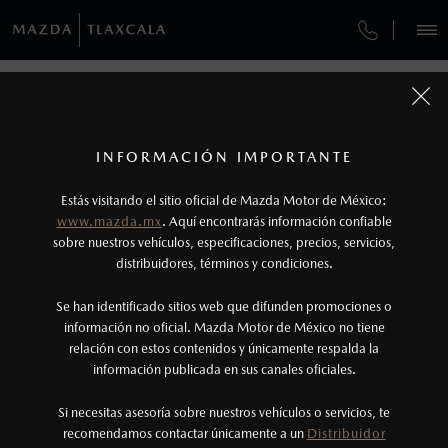
¿CÓMO COMPRAR MI MAZDA?
SERVICIOS Y MANTENIMIENTO
VEHÍCULOS
SERVICIOS Y MANTENIMIENTO
AUTOS
SUVS
HÍBRIDOS
PICKUPS
ROA
FINANCIAMIENTO
MANTENIMIENTO MAZDA BT-50
1
COTIZA TU MAZDA
Todas las imágenes del sitio son meramente ilustrativas.
SERVICIO EXPRESS
No aplica para modelos Mazda MX-5 ni Mazda
SERVICIO Y MANTENIMIENTO
INFORMACIÓN IMPORTANTE
INFORMACIÓN DE COMPRA
MX-RF
MAZDA2 SEDÁN
2026
Estás visitando el sitio oficial de Mazda Motor de México:
$301,900
2
GARANTÍA
DESDE
www.mazda.mx
. Aquí encontrarás información confiable
2
NOSOTROS
Los precios y especificaciones indicados en esta
sobre nuestros vehículos, especificaciones, precios, servicios,
CITA DE SERVICIO
distribuidores, términos y condiciones.
página son al menudeo, sugeridos por el
fabricante, en moneda de los Estados Unidos
SERVICIOS
Se han identificado sitios web que difunden promociones o
Mexicanos, incluyen: I.V.A., e I.S.A.N., y
información no oficial. Mazda Motor de México no tiene
relación con estos contenidos y únicamente respalda la
pueden cambiar sin previo aviso, no incluyen:
información publicada en sus canales oficiales.
(241) 123-0934
tenencias, placas, accesorios, seguro y gastos
administrativos. Mazda de México, se reserva el
Si necesitas asesoría sobre nuestros vehículos o servicios, te
AGENDAR CITA
recomendamos contactar únicamente a un
Distribuidor
derecho de modificar las especificaciones y los