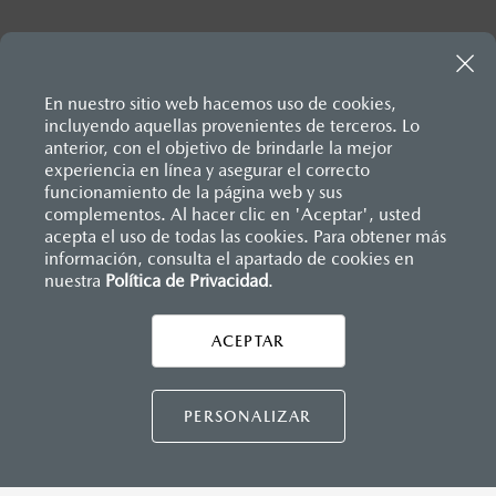
En nuestro sitio web hacemos uso de cookies,
incluyendo aquellas provenientes de terceros. Lo
anterior, con el objetivo de brindarle la mejor
experiencia en línea y asegurar el correcto
Inicio
funcionamiento de la página web y sus
Distribuidores
Mazda Tlaxcala
Servicios
Servicios y Mantenimiento
complementos. Al hacer clic en 'Aceptar', usted
acepta el uso de todas las cookies. Para obtener más
información, consulta el apartado de cookies en
nuestra
Política de Privacidad
LEGALES
.
ACEPTAR
CONTÁCTANOS
CONTÁCTANOS
PERSONALIZAR