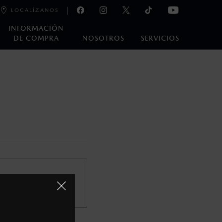
LOCALÍZANOS
INFORMACIÓN
DE COMPRA
NOSOTROS
SERVICIOS
oneda de los Estados Unidos Mexicanos, incluyen: I.V.A., e
ministrativos. Mazda de México, se reserva el derecho de