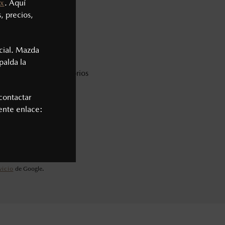
x
. Aquí
, precios,
cial. Mazda
palda la
* Campos obligatorios
contactar
iente enlace:
vicio
de Google.