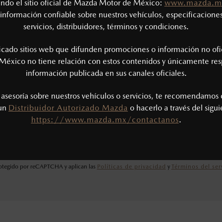
tando el sitio oficial de Mazda Motor de México:
www.mazda.m
información confiable sobre nuestros vehículos, especificaciones
servicios, distribuidores, términos y condiciones.
ficado sitios web que difunden promociones o información no ofi
México no tiene relación con estos contenidos y únicamente res
información publicada en sus canales oficiales.
s asesoría sobre nuestros vehículos o servicios, te recomendamos 
He leído y aceptado la
Política de Privacidad
.*
 un
Distribuidor Autorizado Mazda
o hacerlo a través del sigu
https://www.mazda.mx/contactanos
.
ENVIAR
protegido por reCAPTCHA y aplican las
Políticas de privacidad
y
Términos del ser