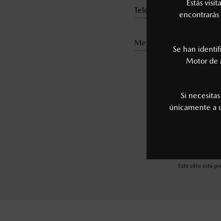
Estás visi
encontrarás 
medio de contacto*
Se han identi
Motor de 
Si necesita
únicamente a
Este sitio está 