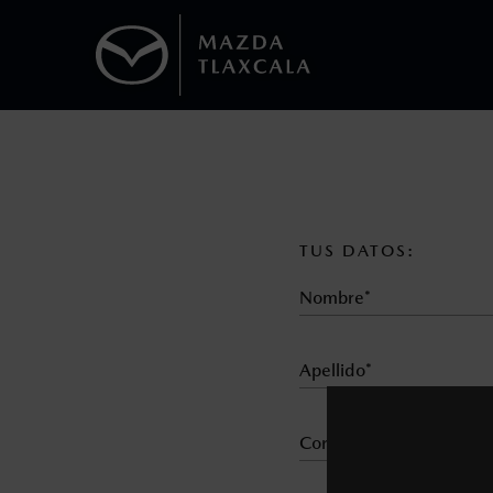
1
Todas las imágenes del sitio son meramente ilustrativas.
Los precios y especificaciones indicados 
I.S.A.N., y pueden cambiar sin previo avis
modificar las especificaciones y los precio
TUS DATOS:
Todas las imágenes del sitio son meramente ilustrativas.