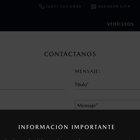
(241) 123-0934
AGENDAR CITA
VEHÍCULOS
en esta página son al menudeo, sugeridos por el fabricante, en m
CONTÁCTANOS
o, no incluyen: tenencias, placas, accesorios, seguro y gastos ad
s de sus productos, sin aviso previo al consumidor.
MENSAJE:
INFORMACIÓN IMPORTANTE