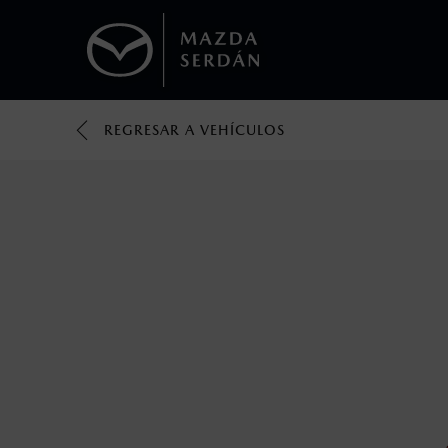
REGRESAR A VEHÍCULOS
1
Todas las imágenes del sitio son meramente ilustrativas.
Los valores de rendimiento de combustibl
obtenerse en condiciones y hábitos de man
2
®
Bluetooth
es una marca registrada de Bluet
mazda.mx para más información sobre com
3
Utiliza siempre el cinturón de seguridad y 
silla.
4
El Control Dinámico de Estabilidad (DSC) e
prácticas de conducción segura. Factores c