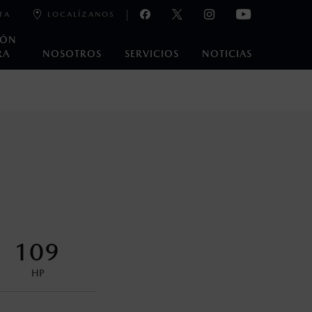
TA
LOCALÍZANOS
IÓN
RA
NOSOTROS
SERVICIOS
NOTICIAS
e laboratorio que pueden o no ser reproducibles ni
ble, condiciones topográficas y otros factores.
na con ciertos dispositivos electrónicos. Consulta en
encuentran disponibles en el asiento trasero para asegurar la
109
HP
control en condiciones adversas. No es un sustituto de las
ejo del conductor pueden afectar la efectividad del DSC. Por