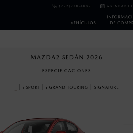
(222)230-4882
AGENDAR CI
INFORMAC
VEHÍCULOS
DE COMP
e y emisiones de CO
se obtuvieron en condiciones controladas d
2
ejo convencional, debido a condiciones climatológicas, combusti
MAZDA2 SEDÁN 2026
ESPECIFICACIONES
ooth Sig, Inc. Todos los derechos reservados. Este sistema funcio
patibilidad de equipos.
i
i
SPORT
i
GRAND TOURING
SIGNATURE
cuando viajes con niños utiliza los dispositivos de anclaje que se 
s un sistema electrónico para ayudar al conductor a mantener el 
omo la velocidad, las condiciones de carretera y el tipo de man