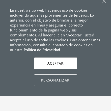
Sistema de frenado (freno de servicio y de
Consola central con portavasos y descansabrazos
estacionamiento)
Descansabrazos trasero con portavasos
Sistema desempañante
En nuestro sitio web hacemos uso de cookies,
Palanca de velocidades forrada en piel
Sistema limpia y lava parabrisas
incluyendo aquellas provenientes de terceros. Lo
Soporte lumbar de ajuste eléctrico
Sistema recordatorio de uso de cinturón de seguridad
anterior, con el objetivo de brindarle la mejor
Vestiduras de asientos en piel nappa
(SBR)
experiencia en línea y asegurar el correcto
Volante forrado en piel
Sistemas de asientos
Inicio
funcionamiento de la página web y sus
Distribuidores
Mazda Serdán
Vehículos
Volante con calefacción
Mazda CX-90
Velocímetro
complementos. Al hacer clic en 'Aceptar', usted
Vidrio laminado, vidrio templado, vidrio plastificado
acepta el uso de todas las cookies. Para obtener más
información, consulta el apartado de cookies en
nuestra
Política de Privacidad
LEGALES
.
MAZDA CONNECT
Apple CarPlay™ y Android Auto
™ inalámbrico
Control central de mando (HMI)
ACEPTAR
CONTÁCTANOS
Controles de audio montados al volante
Entrada USB
Pantalla a color de 12.3"
CONTÁCTANOS
PERSONALIZAR
Sistema Bluetooth® (manos libres)
Sistema de audio Bose® HD AM/FM con 12 bocinas
TÉRMINOS Y CONDICIONES
POLÍTICA DE PRIVACIDAD
INSTRUMENTOS