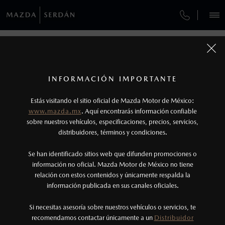
¿CÓMO COMPRAR MI MAZDA?
SERVICIOS Y MANTENIMIENTO
REGRESAR A VEHÍCULOS
VEHÍCULOS
AUTOS
SUVS
HÍBRIDOS
PICKUPS
ROA
FINANCIAMIENTO
MANTENIMIENTO MAZDA BT-50
1
MAZDA CX-90 2026
COTIZA TU MAZDA
Todas las imágenes del sitio son meramente ilustrativas.
SERVICIO EXPRESS
Los valores de rendimiento de combustible y
INFORMACIÓN IMPORTANTE
INFORMACIÓN DE COMPRA
emisiones de CO
se obtuvieron en condiciones
MAZDA2 SEDÁN
2026
2
ESPECIFICACIONES
Estás visitando el sitio oficial de Mazda Motor de México:
$301,900
6
GARANTÍA
controladas de laboratorio que pueden o no ser
DESDE
www.mazda.mx
. Aquí encontrarás información confiable
NOSOTROS
reproducibles ni obtenerse en condiciones y
sobre nuestros vehículos, especificaciones, precios, servicios,
SIGNATURE MHEV
CITA DE SERVICIO
distribuidores, términos y condiciones.
hábitos de manejo convencional, debido a
condiciones climatológicas, combustible,
SERVICIOS
Se han identificado sitios web que difunden promociones o
condiciones topográficas y otros factores.
información no oficial. Mazda Motor de México no tiene
relación con estos contenidos y únicamente respalda la
2
información publicada en sus canales oficiales.
NOTICIAS
El Control Dinámico de Estabilidad (DSC) es un
sistema electrónico para ayudar al conductor a
Si necesitas asesoría sobre nuestros vehículos o servicios, te
recomendamos contactar únicamente a un
Distribuidor
mantener el control en condiciones adversas. No
(222)230-4882