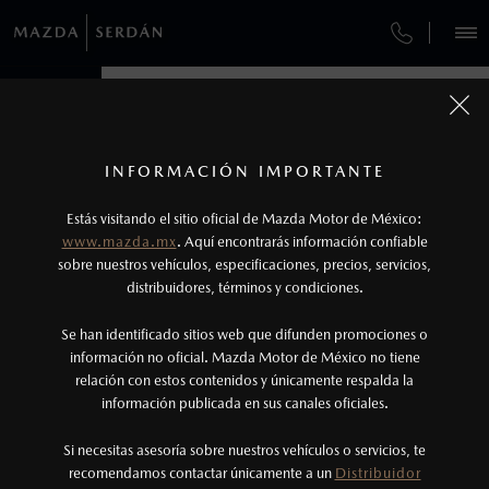
¿CÓMO COMPRAR MI MAZDA?
SERVICIOS Y MANTENIMIENTO
VEHÍCULOS
AUTOS
AUTOS
SUVS
SUVS
HÍBRIDOS
HÍBRIDOS
PICKUPS
PICKUPS
ROA
ROA
FINANCIAMIENTO
MANTENIMIENTO MAZDA BT-50
1
COTIZA TU MAZDA
Todas las imágenes del sitio son meramente ilustrativas.
SERVICIO EXPRESS
Los precios y especificaciones indicados en esta
INFORMACIÓN IMPORTANTE
INFORMACIÓN DE COMPRA
página son al menudeo, sugeridos por el
MAZDA2 SEDÁN
MAZDA2 SEDÁN
2026
2026
Estás visitando el sitio oficial de Mazda Motor de México:
$301,900
$301,900
1
1
GARANTÍA
fabricante, en moneda de los Estados Unidos
DESDE
DESDE
www.mazda.mx
. Aquí encontrarás información confiable
NOSOTROS
Mexicanos, incluyen: I.V.A., e I.S.A.N., y
sobre nuestros vehículos, especificaciones, precios, servicios,
CITA DE SERVICIO
distribuidores, términos y condiciones.
pueden cambiar sin previo aviso, no incluyen:
tenencias, placas, accesorios, seguro y gastos
SERVICIOS
Se han identificado sitios web que difunden promociones o
administrativos. Mazda de México, se reserva el
información no oficial. Mazda Motor de México no tiene
relación con estos contenidos y únicamente respalda la
derecho de modificar las especificaciones y los
información publicada en sus canales oficiales.
NOTICIAS
precios de sus productos, sin aviso previo al
consumidor.
Si necesitas asesoría sobre nuestros vehículos o servicios, te
recomendamos contactar únicamente a un
Distribuidor
(222)230-4882