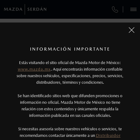
¿CÓMO COMPRAR MI MAZDA?
SERVICIOS Y MANTENIMIENTO
VEHÍCULOS
AUTOS
SUVS
HÍBRIDOS
PICKUPS
ROA
FINANCIAMIENTO
MANTENIMIENTO MAZDA BT-50
CONTÁCTANOS
1
COTIZA TU MAZDA
Todas las imágenes del sitio son meramente ilustrativas.
SERVICIO EXPRESS
Los precios y especificaciones indicados en esta
TUS DATOS:
INFORMACIÓN IMPORTANTE
INFORMACIÓN DE COMPRA
página son al menudeo, sugeridos por el
MAZDA2 SEDÁN
2026
Estás visitando el sitio oficial de Mazda Motor de México:
$301,900
1
GARANTÍA
fabricante, en moneda de los Estados Unidos
DESDE
www.mazda.mx
. Aquí encontrarás información confiable
NOSOTROS
Mexicanos, incluyen: I.V.A., e I.S.A.N., y
sobre nuestros vehículos, especificaciones, precios, servicios,
CITA DE SERVICIO
distribuidores, términos y condiciones.
pueden cambiar sin previo aviso, no incluyen:
tenencias, placas, accesorios, seguro y gastos
SERVICIOS
Se han identificado sitios web que difunden promociones o
administrativos. Mazda de México, se reserva el
información no oficial. Mazda Motor de México no tiene
relación con estos contenidos y únicamente respalda la
derecho de modificar las especificaciones y los
información publicada en sus canales oficiales.
NOTICIAS
precios de sus productos, sin aviso previo al
consumidor.
Si necesitas asesoría sobre nuestros vehículos o servicios, te
recomendamos contactar únicamente a un
Distribuidor
(222)230-4882