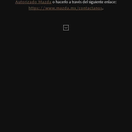
Autorizado Mazda
o hacerlo a través del siguiente enlace:
Todas las imágenes del sitio son meramente
https://www.mazda.mx/contactanos
.
ilustrativas.
AGENDAR CITA
MAZDA2 HATCHBACK
2026
MENSAJE:
$331,900
1
DESDE
LOCALÍZANOS
* Campos obligatorios
He leído y aceptado la
Política de Privacidad
.*
MAZDA3 SEDÁN
2026
$403,900
1
DESDE