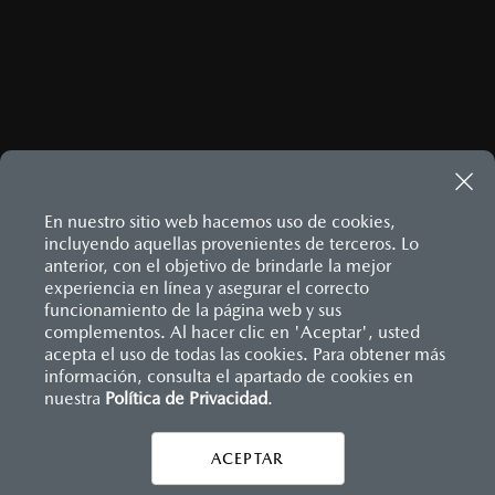
ENVIAR
Este sitio está protegido por reCAPTCHA y aplican las
Políticas
de privacidad
y
Términos del servicio
de Google.
En nuestro sitio web hacemos uso de cookies,
incluyendo aquellas provenientes de terceros. Lo
anterior, con el objetivo de brindarle la mejor
MAZDA3 HATCHBACK
2026
experiencia en línea y asegurar el correcto
$458,900
Inicio
funcionamiento de la página web y sus
Distribuidores
Mazda Serdán
Contáctanos
1
DESDE
complementos. Al hacer clic en 'Aceptar', usted
acepta el uso de todas las cookies. Para obtener más
información, consulta el apartado de cookies en
LEGALES
nuestra
Política de Privacidad
.
ACEPTAR
CONTÁCTANOS