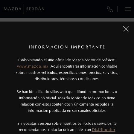
¿CÓMO COMPRAR MI MAZDA?
SERVICIOS Y MANTENIMIENTO
VEHÍCULOS
AUTOS
SUVS
HÍBRIDOS
PICKUPS
ROA
FINANCIAMIENTO
MANTENIMIENTO MAZDA BT-50
1
COTIZA TU MAZDA
Todas las imágenes del sitio son meramente ilustrativas.
SERVICIO EXPRESS
Los precios y especificaciones indicados en esta
INFORMACIÓN IMPORTANTE
INFORMACIÓN DE COMPRA
página son al menudeo, sugeridos por el
MAZDA2 SEDÁN
2026
MAZDA SERDÁN
Estás visitando el sitio oficial de Mazda Motor de México:
$301,900
1
GARANTÍA
fabricante, en moneda de los Estados Unidos
DESDE
www.mazda.mx
. Aquí encontrarás información confiable
Boulevard Hermanos Serdán No. 202
NOSOTROS
Mexicanos, incluyen: I.V.A., e I.S.A.N., y
sobre nuestros vehículos, especificaciones, precios, servicios,
Colonia Real del Monte
CITA DE SERVICIO
distribuidores, términos y condiciones.
Puebla, Puebla, C.P. 72060
pueden cambiar sin previo aviso, no incluyen:
tenencias, placas, accesorios, seguro y gastos
Ventas
SERVICIOS
Se han identificado sitios web que difunden promociones o
administrativos. Mazda de México, se reserva el
información no oficial. Mazda Motor de México no tiene
(222) 230-4882
relación con estos contenidos y únicamente respalda la
derecho de modificar las especificaciones y los
(222) 230-4882
información publicada en sus canales oficiales.
NOTICIAS
precios de sus productos, sin aviso previo al
Servicio
consumidor.
Si necesitas asesoría sobre nuestros vehículos o servicios, te
(222) 230-2425
recomendamos contactar únicamente a un
Distribuidor
(222) 230-4882
(222)230-4882