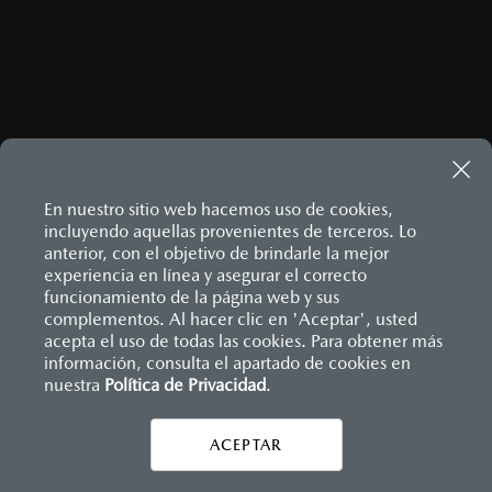
¿CÓMO LLEGAR?
En nuestro sitio web hacemos uso de cookies,
incluyendo aquellas provenientes de terceros. Lo
anterior, con el objetivo de brindarle la mejor
experiencia en línea y asegurar el correcto
MAZDA3 HATCHBACK
2026
funcionamiento de la página web y sus
$458,900
1
DESDE
complementos. Al hacer clic en 'Aceptar', usted
acepta el uso de todas las cookies. Para obtener más
información, consulta el apartado de cookies en
Inicio
Distribuidores
Mazda Serdán
Localízanos
nuestra
Política de Privacidad
.
LEGALES
ACEPTAR
CONTÁCTANOS