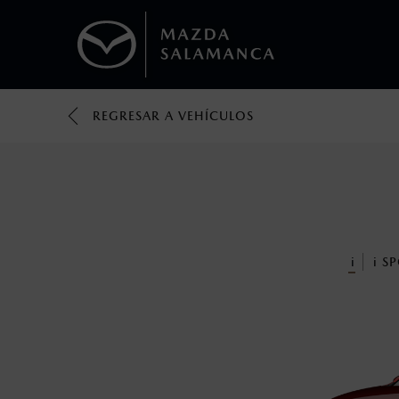
REGRESAR A VEHÍCULOS
1
Todas las imágenes del sitio son meramente ilustrativas.
Los valores de rendimiento de combustibl
obtenerse en condiciones y hábitos de man
2
®
Bluetooth
es una marca registrada de Bluet
mazda.mx para más información sobre com
i
i
SP
3
Utiliza siempre el cinturón de seguridad y 
silla.
4
El Control Dinámico de Estabilidad (DSC) e
prácticas de conducción segura. Factores c