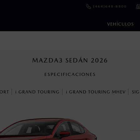
(464)648-8800
VEHÍCULOS
e y emisiones de CO
se obtuvieron en condiciones controladas d
2
ejo convencional, debido a condiciones climatológicas, combusti
MAZDA3 SEDÁN 2026
ESPECIFICACIONES
ooth Sig, Inc. Todos los derechos reservados. Este sistema funcio
patibilidad de equipos.
ORT
i
GRAND TOURING
i
GRAND TOURING MHEV
SI
cuando viajes con niños utiliza los dispositivos de anclaje que se 
s un sistema electrónico para ayudar al conductor a mantener el 
omo la velocidad, las condiciones de carretera y el tipo de man