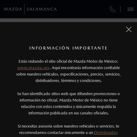
¿CÓMO COMPRAR MI MAZDA?
SERVICIOS Y MANTENIMIENTO
VEHÍCULOS
AUTOS
SUVS
HÍBRIDOS
PICKUPS
ROA
FINANCIAMIENTO
MANTENIMIENTO MAZDA BT-50
CONTÁCTANOS
1
COTIZA TU MAZDA
Todas las imágenes del sitio son meramente ilustrativas.
GARANTÍA
Los precios y especificaciones indicados en esta
TUS DATOS:
INFORMACIÓN IMPORTANTE
INFORMACIÓN DE COMPRA
página son al menudeo, sugeridos por el
MAZDA2 SEDÁN
2026
Estás visitando el sitio oficial de Mazda Motor de México:
$301,900
1
COLLISION CENTER BAJÍO
fabricante, en moneda de los Estados Unidos
DESDE
www.mazda.mx
. Aquí encontrarás información confiable
NOSOTROS
Mexicanos, incluyen: I.V.A., e I.S.A.N., y
sobre nuestros vehículos, especificaciones, precios, servicios,
CITA DE SERVICIO
distribuidores, términos y condiciones.
pueden cambiar sin previo aviso, no incluyen:
tenencias, placas, accesorios, seguro y gastos
SERVICIOS
Se han identificado sitios web que difunden promociones o
administrativos. Mazda de México, se reserva el
información no oficial. Mazda Motor de México no tiene
relación con estos contenidos y únicamente respalda la
derecho de modificar las especificaciones y los
información publicada en sus canales oficiales.
(464)648-8800
precios de sus productos, sin aviso previo al
consumidor.
Si necesitas asesoría sobre nuestros vehículos o servicios, te
AGENDAR CITA
recomendamos contactar únicamente a un
Distribuidor