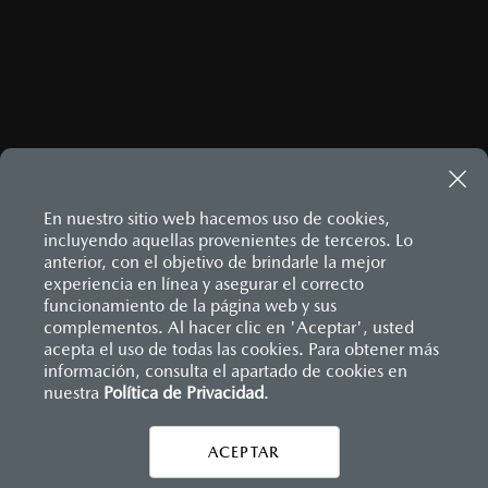
ENVIAR
Este sitio está protegido por reCAPTCHA y aplican las
Políticas
de privacidad
y
Términos del servicio
de Google.
En nuestro sitio web hacemos uso de cookies,
incluyendo aquellas provenientes de terceros. Lo
anterior, con el objetivo de brindarle la mejor
MAZDA3 HATCHBACK
2026
experiencia en línea y asegurar el correcto
$458,900
Inicio
funcionamiento de la página web y sus
Distribuidores
Mazda Salamanca
Contáctanos
1
DESDE
complementos. Al hacer clic en 'Aceptar', usted
acepta el uso de todas las cookies. Para obtener más
información, consulta el apartado de cookies en
LEGALES
nuestra
Política de Privacidad
.
ACEPTAR
CONTÁCTANOS