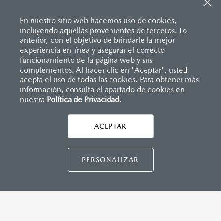
Sistema de frenado (freno de servicio y de
Descansabrazos trasero con portavasos
estacionamiento)
Palanca de velocidades forrada en piel
Sistema desempañante
En nuestro sitio web hacemos uso de cookies,
Soporte lumbar de ajuste eléctrico
Sistema limpia y lava parabrisas
incluyendo aquellas provenientes de terceros. Lo
Vestiduras de asientos en piel nappa color rojo
Sistema recordatorio de uso de cinturón de seguridad
anterior, con el objetivo de brindarle la mejor
Volante forrado en piel
(SBR)
experiencia en línea y asegurar el correcto
Volante con calefacción
Sistemas de asientos
Inicio
funcionamiento de la página web y sus
Distribuidores
Mazda Salamanca
Vehículos
Mazda CX-70
Velocímetro
complementos. Al hacer clic en 'Aceptar', usted
Vidrio laminado, vidrio templado, vidrio plastificado
acepta el uso de todas las cookies. Para obtener más
información, consulta el apartado de cookies en
MAZDA CONNECT
nuestra
Política de Privacidad
LEGALES
.
Apple CarPlay™ y Android Auto
™ inalámbrico
Control central de mando (HMI)
Controles de audio montados al volante
ACEPTAR
CONTÁCTANOS
Entrada USB
Pantalla a color de 12"
Sistema Bluetooth® (manos libres)
CONTÁCTANOS
PERSONALIZAR
CONTACTO
Sistema de audio Bose® HD AM/FM con 12 bocinas
DIRECTO AQUÍ
TÉRMINOS Y CONDICIONES
INSTRUMENTOS
POLÍTICA DE PRIVACIDAD
Botón modos de manejo Mi-Drive (Normal, sport, offroad,