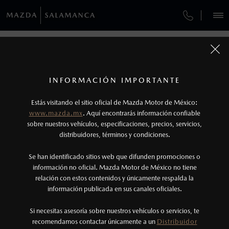
¿CÓMO COMPRAR MI MAZDA?
SERVICIOS Y MANTENIMIENTO
REGRESAR A VEHÍCULOS
VEHÍCULOS
AUTOS
SUVS
HÍBRIDOS
PICKUPS
ROA
FINANCIAMIENTO
MANTENIMIENTO MAZDA BT-50
1
MAZDA CX-70 2026
COTIZA TU MAZDA
Todas las imágenes del sitio son meramente ilustrativas.
GARANTÍA
Los valores de rendimiento de combustible y
INFORMACIÓN IMPORTANTE
INFORMACIÓN DE COMPRA
emisiones de CO
se obtuvieron en condiciones
MAZDA2 SEDÁN
2026
2
ESPECIFICACIONES
Estás visitando el sitio oficial de Mazda Motor de México:
$301,900
6
COLLISION CENTER BAJÍO
controladas de laboratorio que pueden o no ser
DESDE
www.mazda.mx
. Aquí encontrarás información confiable
NOSOTROS
reproducibles ni obtenerse en condiciones y
sobre nuestros vehículos, especificaciones, precios, servicios,
CARBON EDITION MHEV
CITA DE SERVICIO
distribuidores, términos y condiciones.
hábitos de manejo convencional, debido a
condiciones climatológicas, combustible,
SERVICIOS
Se han identificado sitios web que difunden promociones o
condiciones topográficas y otros factores.
información no oficial. Mazda Motor de México no tiene
relación con estos contenidos y únicamente respalda la
2
información publicada en sus canales oficiales.
(464)648-8800
El Control Dinámico de Estabilidad (DSC) es un
sistema electrónico para ayudar al conductor a
Si necesitas asesoría sobre nuestros vehículos o servicios, te
AGENDAR CITA
recomendamos contactar únicamente a un
Distribuidor
mantener el control en condiciones adversas. No