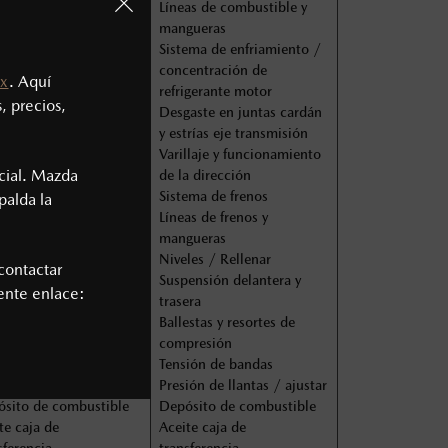
eas de combustible y
Líneas de combustible y
gueras
mangueras
ema de enfriamiento /
Sistema de enfriamiento /
entración de
concentración de
x
. Aquí
igerante motor
refrigerante motor
, precios,
aste en juntas cardán
Desgaste en juntas cardán
trías eje transmisión
y estrías eje transmisión
llaje y funcionamiento
Varillaje y funcionamiento
cial. Mazda
a dirección
de la dirección
ema de frenos
Sistema de frenos
palda la
eas de frenos y
Líneas de frenos y
gueras
mangueras
les / Rellenar
Niveles / Rellenar
contactar
ensión delantera y
Suspensión delantera y
iente enlace:
era
trasera
estas y resortes de
Ballestas y resortes de
presión
compresión
ión de bandas
Tensión de bandas
ión de llantas / ajustar
Presión de llantas / ajustar
sito de combustible
Depósito de combustible
te caja de
Aceite caja de