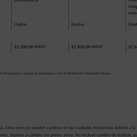
transferencia
tran
Holg
mot
Llantas
Llantas
Llan
$5,200.00 MXN*
$3,900.00 MXN*
$7,
BT-50 consulta tu manual de propietario o con tu Distribuidor Autorizado Mazda.
. Estos precios pueden cambiar en las ciudades fronterizas debido a la d
es. Sujetos a cambio sin previo aviso. No incluye cambio de balatas, past