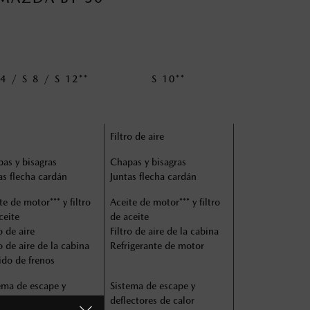
 4 / S 8 / S 12**
S 10**
Filtro de aire
as y bisagras
Chapas y bisagras
as flecha cardán
Juntas flecha cardán
te de motor*** y filtro
Aceite de motor*** y filtro
ceite
de aceite
o de aire
Filtro de aire de la cabina
ro de aire de la cabina
Refrigerante de motor
ido de frenos
ema de escape y
Sistema de escape y
ectores de calor
deflectores de calor