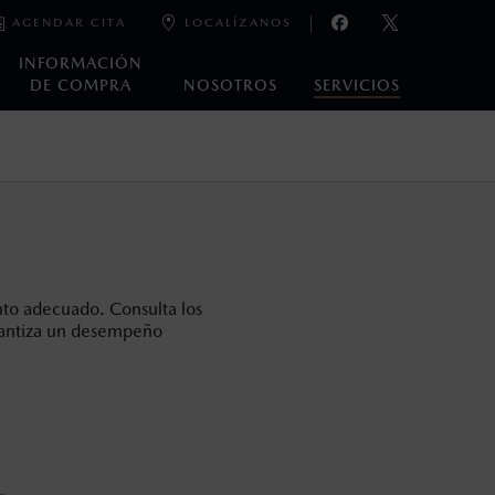
AGENDAR CITA
LOCALÍZANOS
INFORMACIÓN
DE COMPRA
NOSOTROS
SERVICIOS
oneda de los Estados Unidos Mexicanos, incluyen: I.V.A., e
ministrativos. Mazda de México, se reserva el derecho de
to adecuado. Consulta los
arantiza un desempeño