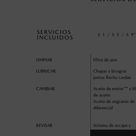
SERVICIOS
S 1 / S 5 / S 9
INCLUIDOS
LIMPIAR
Filtro de aire
LUBRICAR
Chapas y bisagras
Juntas flecha cardán
CAMBIAR
Aceite de motor*** y fi
de aceite
Aceite de engranes de
diferencial
REVISAR
Sistema de escape y
deflectores de calor