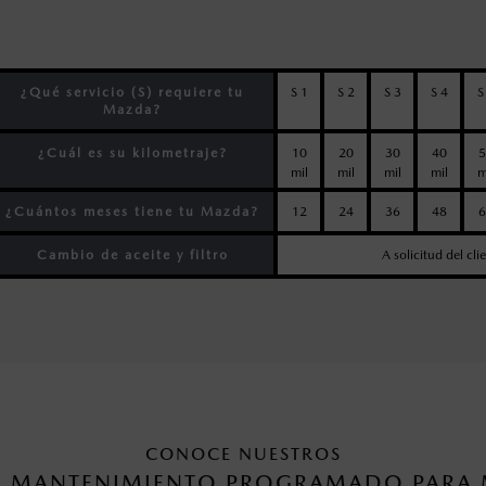
¿Qué servicio (S) requiere tu
S 1
S 2
S 3
S 4
S
Mazda?
¿Cuál es su kilometraje?
10
20
30
40
5
mil
mil
mil
mil
m
¿Cuántos meses tiene tu Mazda?
12
24
36
48
6
Cambio de aceite y filtro
A solicitud del cli
CONOCE NUESTROS
DE MANTENIMIENTO PROGRAMADO PARA 