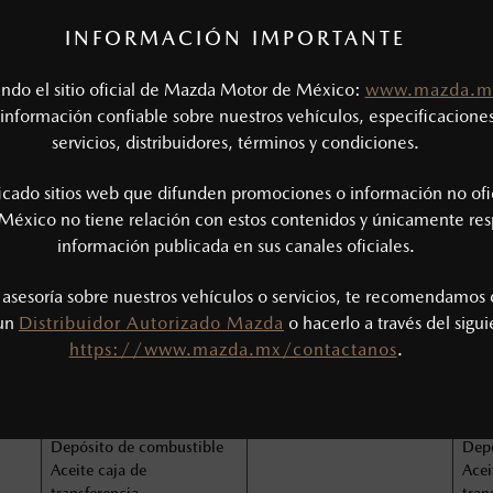
 y
Líneas de combustible y
Líneas de combustible y
Lín
mangueras
mangueras
man
INFORMACIÓN IMPORTANTE
to /
Sistema de enfriamiento /
Sistema de enfriamiento /
Sist
concentración de
concentración de
conc
tando el sitio oficial de Mazda Motor de México:
www.mazda.m
refrigerante motor
refrigerante motor
refr
información confiable sobre nuestros vehículos, especificaciones
rdán
Desgaste en juntas cardán
Desgaste en juntas cardán
Desg
servicios, distribuidores, términos y condiciones.
ón
y estrías eje transmisión
y estrías eje transmisión
y es
ento
Varillaje y funcionamiento
Varillaje y funcionamiento
Vari
ficado sitios web que difunden promociones o información no ofi
de la dirección
de la dirección
de l
Sistema de frenos
Sistema de frenos
Sist
México no tiene relación con estos contenidos y únicamente res
Líneas de frenos y
Lín
información publicada en sus canales oficiales.
mangueras
man
Niveles / Rellenar
Nive
s asesoría sobre nuestros vehículos o servicios, te recomendamos 
y
Suspensión delantera y
Suspensión delantera y
Susp
 un
Distribuidor Autorizado Mazda
o hacerlo a través del sigu
trasera
trasera
tras
https://www.mazda.mx/contactanos
.
Ballestas y resortes de
Ballestas y resortes de
Ball
compresión
compresión
com
Tensión de bandas
Tensión de bandas
Tens
ustar
Presión de llantas / ajustar
Presión de llantas / ajustar
Pres
Depósito de combustible
Depó
Aceite caja de
Acei