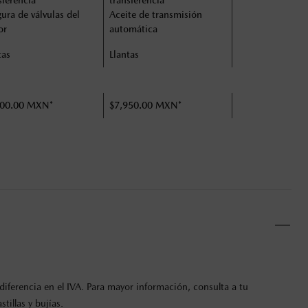
sferencia
transferencia
ura de válvulas del
Aceite de transmisión
or
automática
tas
Llantas
600.00 MXN*
$7,950.00 MXN*
iferencia en el IVA. Para mayor información, consulta a tu
illas y bujías.