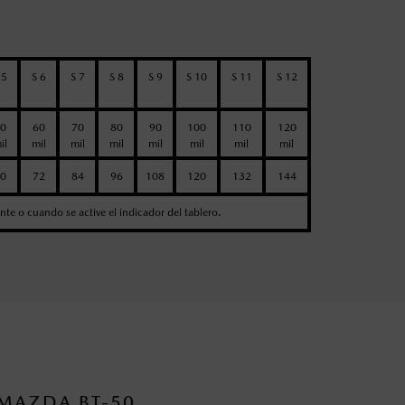
 5
S 6
S 7
S 8
S 9
S 10
S 11
S 12
0
60
70
80
90
100
110
120
il
mil
mil
mil
mil
mil
mil
mil
0
72
84
96
108
120
132
144
ente o cuando se active el indicador del tablero.
MAZDA BT-50