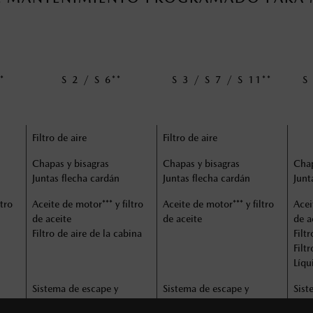
**
S 2 / S 6**
S 3 / S 7 / S 11**
S
Filtro de aire
Filtro de aire
Chapas y bisagras
Chapas y bisagras
Chap
Juntas flecha cardán
Juntas flecha cardán
Junt
ltro
Aceite de motor*** y filtro
Aceite de motor*** y filtro
Acei
de aceite
de aceite
de a
Filtro de aire de la cabina
Filtr
Filt
Líqu
Sistema de escape y
Sistema de escape y
Sist
deflectores de calor
deflectores de calor
defl