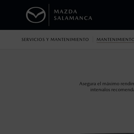
SERVICIOS Y MANTENIMIENTO
MANTENIMIENTO
1
Todas las imágenes del sitio son meramente ilustrativas.
Los precios y especificaciones indicados 
I.S.A.N., y pueden cambiar sin previo avis
modificar las especificaciones y los precio
Todas las imágenes del sitio son meramente ilustrativas.
Asegura el máximo rendim
intervalos recomenda