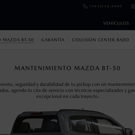
(464)648-8800
VEHÍCULOS
 MAZDA BT-50
GARANTÍA
COLLISION CENTER BAJÍO
en esta página son al menudeo, sugeridos por el fabricante, en m
o, no incluyen: tenencias, placas, accesorios, seguro y gastos ad
s de sus productos, sin aviso previo al consumidor.
MANTENIMIENTO MAZDA BT-50
iento, seguridad y durabilidad de tu pickup con un mantenimien
dos, agenda tu cita de servicio con técnicos especializados y g
excepcional en cada trayecto.