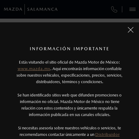
¿CÓMO COMPRAR MI MAZDA?
SERVICIOS Y MANTENIMIENTO
VEHÍCULOS
AUTOS
SUVS
HÍBRIDOS
PICKUPS
ROA
FINANCIAMIENTO
MANTENIMIENTO MAZDA BT-50
1
COTIZA TU MAZDA
Todas las imágenes del sitio son meramente ilustrativas.
GARANTÍA
Los precios y especificaciones indicados en esta
INFORMACIÓN IMPORTANTE
INFORMACIÓN DE COMPRA
página son al menudeo, sugeridos por el
MAZDA2 SEDÁN
2026
Estás visitando el sitio oficial de Mazda Motor de México:
$301,900
1
COLLISION CENTER BAJÍO
fabricante, en moneda de los Estados Unidos
DESDE
www.mazda.mx
. Aquí encontrarás información confiable
NOSOTROS
Mexicanos, incluyen: I.V.A., e I.S.A.N., y
sobre nuestros vehículos, especificaciones, precios, servicios,
CITA DE SERVICIO
distribuidores, términos y condiciones.
pueden cambiar sin previo aviso, no incluyen:
tenencias, placas, accesorios, seguro y gastos
SERVICIOS
Se han identificado sitios web que difunden promociones o
administrativos. Mazda de México, se reserva el
información no oficial. Mazda Motor de México no tiene
relación con estos contenidos y únicamente respalda la
derecho de modificar las especificaciones y los
información publicada en sus canales oficiales.
(464)648-8800
precios de sus productos, sin aviso previo al
consumidor.
VIVE LA EXPERIENCIA MAZDA AL
Si necesitas asesoría sobre nuestros vehículos o servicios, te
AGENDAR CITA
recomendamos contactar únicamente a un
Distribuidor
MÁXIMO, NOSOTROS TE AYUDAMOS