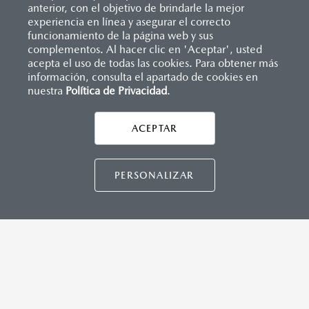
anterior, con el objetivo de brindarle la mejor
experiencia en línea y asegurar el correcto
funcionamiento de la página web y sus
complementos. Al hacer clic en 'Aceptar', usted
acepta el uso de todas las cookies. Para obtener más
información, consulta el apartado de cookies en
nuestra
Política de Privacidad
.
Inicio
Distribuidores
Mazda Salamanca
Formulario múltiple
ACEPTAR
CONTÁCTANOS
LEGALES
PERSONALIZAR
MAZDA3 HATCHBACK
2026
CONTACTO
DIRECTO AQUÍ
$458,900
1
DESDE
CONTÁCTANOS
TÉRMINOS Y CONDICIONES
POLÍTICA DE PRIVACIDAD