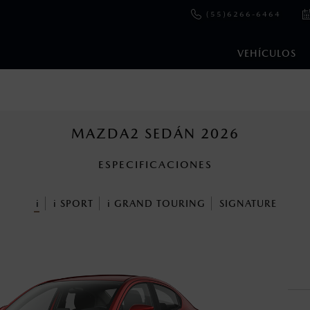
(55)6266-6464
VEHÍCULOS
e y emisiones de CO
se obtuvieron en condiciones controladas d
2
ejo convencional, debido a condiciones climatológicas, combusti
MAZDA2 SEDÁN 2026
ESPECIFICACIONES
ooth Sig, Inc. Todos los derechos reservados. Este sistema funcio
patibilidad de equipos.
i
i
SPORT
i
GRAND TOURING
SIGNATURE
cuando viajes con niños utiliza los dispositivos de anclaje que se 
s un sistema electrónico para ayudar al conductor a mantener el 
omo la velocidad, las condiciones de carretera y el tipo de man