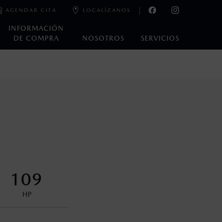
AGENDAR CITA
LOCALÍZANOS
INFORMACIÓN
DE COMPRA
NOSOTROS
SERVICIOS
e laboratorio que pueden o no ser reproducibles ni
ble, condiciones topográficas y otros factores.
na con ciertos dispositivos electrónicos. Consulta en
encuentran disponibles en el asiento trasero para asegurar la
109
HP
control en condiciones adversas. No es un sustituto de las
ejo del conductor pueden afectar la efectividad del DSC. Por