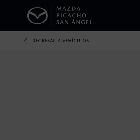
REGRESAR A VEHÍCULOS
1
Todas las imágenes del sitio son meramente ilustrativas.
Los valores de rendimiento de combustibl
obtenerse en condiciones y hábitos de man
2
®
Bluetooth
es una marca registrada de Bluet
mazda.mx para más información sobre com
3
Utiliza siempre el cinturón de seguridad y 
silla.
4
El Control Dinámico de Estabilidad (DSC) e
prácticas de conducción segura. Factores c