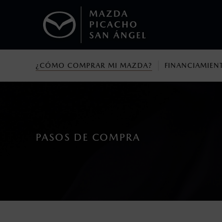
¿CÓMO COMPRAR MI MAZDA?
FINANCIAMIEN
1
Todas las imágenes del sitio son meramente ilustrativas.
Los precios y especificaciones indicados 
I.S.A.N., y pueden cambiar sin previo avis
modificar las especificaciones y los precio
Todas las imágenes del sitio son meramente ilustrativas.
PASOS DE COMPRA