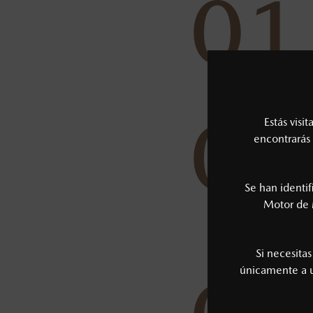
01
02
Estás visi
encontrarás 
Se han identi
Motor de 
Si necesita
únicamente a