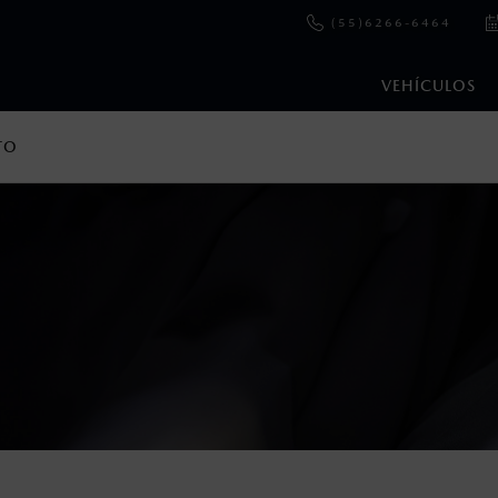
(55)6266-6464
VEHÍCULOS
TO
en esta página son al menudeo, sugeridos por el fabricante, en m
o, no incluyen: tenencias, placas, accesorios, seguro y gastos ad
s de sus productos, sin aviso previo al consumidor.