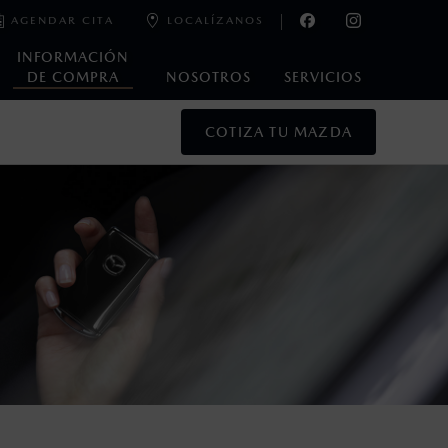
AGENDAR CITA
LOCALÍZANOS
INFORMACIÓN
DE COMPRA
NOSOTROS
SERVICIOS
COTIZA TU MAZDA
oneda de los Estados Unidos Mexicanos, incluyen: I.V.A., e
ministrativos. Mazda de México, se reserva el derecho de