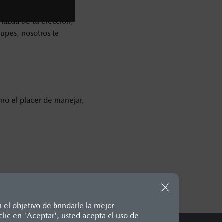
 Mazda de tu elección,
cupes, nosotros te
imo el placer de manejar,
 el objetivo de brindarle la mejor
lic en 'Aceptar', usted acepta el uso de
te, en moneda de los Estados