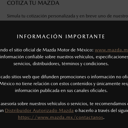
COTIZA TU MAZDA
Simula tu cotización personalizada y en breve uno de nuestro
SOLICITAR UNA COTIZACIÓN
INFORMACIÓN IMPORTANTE
tando el sitio oficial de Mazda Motor de México:
www.mazda.m
AGENDA UNA CITA CON NOSOTROS Y 
información confiable sobre nuestros vehículos, especificaciones
DE MANEJO
servicios, distribuidores, términos y condiciones.
Agenda una cita con nosotros para obtener más información 
ficado sitios web que difunden promociones o información no ofi
vehículos y ven a manejar tu nuevo Mazda.
México no tiene relación con estos contenidos y únicamente res
información publicada en sus canales oficiales.
AGENDAR PRUEBA DE MANEJO
s asesoría sobre nuestros vehículos o servicios, te recomendamos 
 un
Distribuidor Autorizado Mazda
o hacerlo a través del sigu
https://www.mazda.mx/contactanos
.
REALIZA TU SOLICITUD DE CRÉDITO CON M
SERVICES