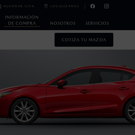
AGENDAR CITA
LOCALÍZANOS
INFORMACIÓN
DE COMPRA
NOSOTROS
SERVICIOS
COTIZA TU MAZDA
oneda de los Estados Unidos Mexicanos, incluyen: I.V.A., e
ministrativos. Mazda de México, se reserva el derecho de