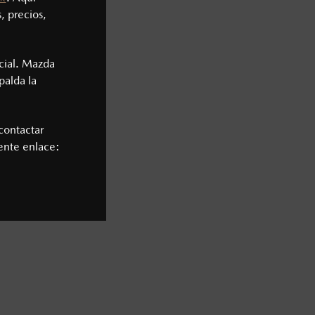
, precios,
cial. Mazda
palda la
contactar
iente enlace: