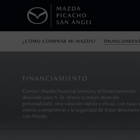
¿CÓMO COMPRAR MI MAZDA?
FINANCIAMIEN
1
Todas las imágenes del sitio son meramente ilustrativas.
Los precios y especificaciones indicados 
I.S.A.N., y pueden cambiar sin previo avis
modificar las especificaciones y los precio
FINANCIAMIENTO
Todas las imágenes del sitio son meramente ilustrativas.
Conoce Mazda Financial Services, el financiamiento
diseñado para ti. Te ofrece la mejor atención
personalizada, una solución rápida y eficaz, con tasas 
interés competitivas y la seguridad de tratar directam
con Mazda.