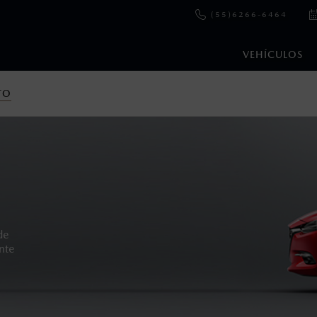
(55)6266-6464
VEHÍCULOS
TO
en esta página son al menudeo, sugeridos por el fabricante, en m
o, no incluyen: tenencias, placas, accesorios, seguro y gastos ad
s de sus productos, sin aviso previo al consumidor.
de
ente