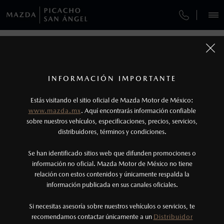
¿CÓMO COMPRAR MI MAZDA?
SERVICIOS Y MANTENIMIENTO
REGRESAR A VEHÍCULOS
VEHÍCULOS
AUTOS
SUVS
HÍBRIDOS
PICKUPS
ROA
FINANCIAMIENTO
MANTENIMIENTO MAZDA BT-50
1
MAZDA CX-3 2026
COTIZA TU MAZDA
Todas las imágenes del sitio son meramente ilustrativas.
SERVICIO EXPRESS
Los valores de rendimiento de combustible y
INFORMACIÓN IMPORTANTE
INFORMACIÓN DE COMPRA
emisiones de CO
se obtuvieron en condiciones
MAZDA2 SEDÁN
2026
2
ESPECIFICACIONES
Estás visitando el sitio oficial de Mazda Motor de México:
$301,900
7
GARANTÍA
controladas de laboratorio que pueden o no ser
DESDE
www.mazda.mx
. Aquí encontrarás información confiable
NOSOTROS
reproducibles ni obtenerse en condiciones y
sobre nuestros vehículos, especificaciones, precios, servicios,
i
distribuidores, términos y condiciones.
COLLISION CENTER PICACHO
hábitos de manejo convencional, debido a
condiciones climatológicas, combustible,
SERVICIOS
Se han identificado sitios web que difunden promociones o
CITA DE SERVICIO
condiciones topográficas y otros factores.
información no oficial. Mazda Motor de México no tiene
relación con estos contenidos y únicamente respalda la
2
información publicada en sus canales oficiales.
(55)6266-6464
®
Bluetooth
es una marca registrada de Bluetooth
Sig, Inc. Todos los derechos reservados. Este
Si necesitas asesoría sobre nuestros vehículos o servicios, te
AGENDAR CITA
recomendamos contactar únicamente a un
Distribuidor
sistema funciona con ciertos dispositivos