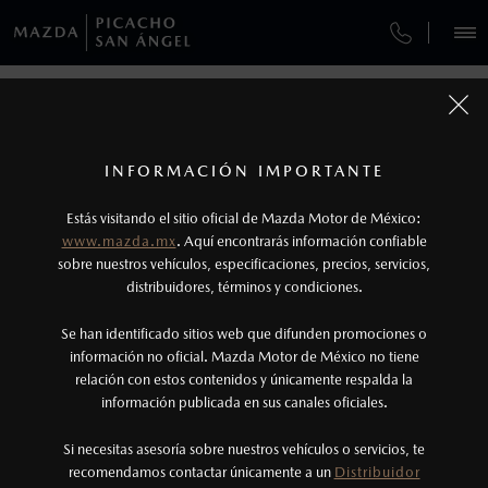
¿CÓMO COMPRAR MI MAZDA?
SERVICIOS Y MANTENIMIENTO
VEHÍCULOS
AUTOS
SUVS
HÍBRIDOS
PICKUPS
ROA
FINANCIAMIENTO
MANTENIMIENTO MAZDA BT-50
CONTÁCTANOS
1
COTIZA TU MAZDA
Todas las imágenes del sitio son meramente ilustrativas.
SERVICIO EXPRESS
Los precios y especificaciones indicados en esta
TUS DATOS:
INFORMACIÓN IMPORTANTE
INFORMACIÓN DE COMPRA
página son al menudeo, sugeridos por el
MAZDA2 SEDÁN
2026
Estás visitando el sitio oficial de Mazda Motor de México:
$301,900
1
GARANTÍA
fabricante, en moneda de los Estados Unidos
DESDE
www.mazda.mx
. Aquí encontrarás información confiable
NOSOTROS
Mexicanos, incluyen: I.V.A., e I.S.A.N., y
sobre nuestros vehículos, especificaciones, precios, servicios,
distribuidores, términos y condiciones.
COLLISION CENTER PICACHO
pueden cambiar sin previo aviso, no incluyen:
tenencias, placas, accesorios, seguro y gastos
SERVICIOS
Se han identificado sitios web que difunden promociones o
CITA DE SERVICIO
administrativos. Mazda de México, se reserva el
información no oficial. Mazda Motor de México no tiene
relación con estos contenidos y únicamente respalda la
derecho de modificar las especificaciones y los
información publicada en sus canales oficiales.
(55)6266-6464
precios de sus productos, sin aviso previo al
consumidor.
Si necesitas asesoría sobre nuestros vehículos o servicios, te
AGENDAR CITA
recomendamos contactar únicamente a un
Distribuidor