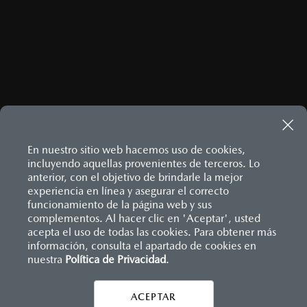
ENVIAR
Este sitio está protegido por reCAPTCHA y aplican las
Políticas
de privacidad
y
Términos del servicio
de Google.
En nuestro sitio web hacemos uso de cookies,
incluyendo aquellas provenientes de terceros. Lo
MAZDA3 HATCHBACK
2026
anterior, con el objetivo de brindarle la mejor
experiencia en línea y asegurar el correcto
$458,900
1
DESDE
Inicio
funcionamiento de la página web y sus
Distribuidores
Mazda Picacho Suc. San Ángel
Contáctanos
complementos. Al hacer clic en 'Aceptar', usted
acepta el uso de todas las cookies. Para obtener más
información, consulta el apartado de cookies en
nuestra
Política de Privacidad
LEGALES
.
ACEPTAR
CONTÁCTANOS