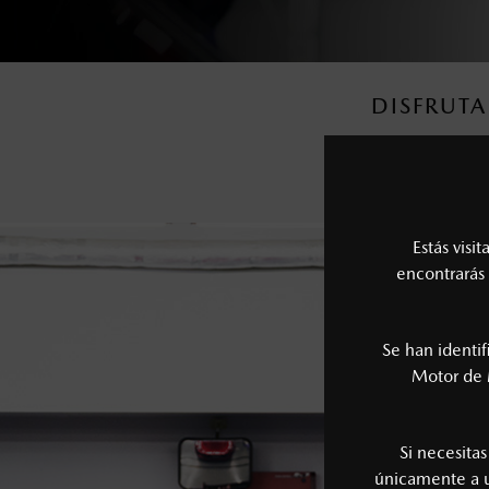
DISFRUTA
Contamos con u
Estás visi
encontrarás 
Se han identi
Motor de 
Si necesita
únicamente a