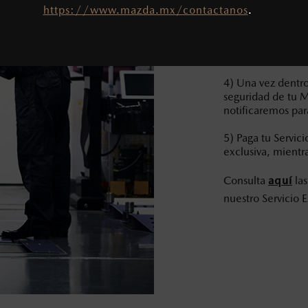
2) Agendaremos t
https://www.mazda.mx/contactanos
.
registrando tus da
3) En un máximo 
realizaremos un i
4) Una vez dentro
seguridad de tu M
notificaremos par
5) Paga tu Servic
exclusiva, mientr
Consulta
aquí
las
nuestro Servicio 