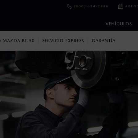
(800) 654-2886
AGEN
VEHÍCULOS
 MAZDA BT-50
SERVICIO EXPRESS
GARANTÍA
en esta página son al menudeo, sugeridos por el fabricante, en m
o, no incluyen: tenencias, placas, accesorios, seguro y gastos ad
s de sus productos, sin aviso previo al consumidor.
n