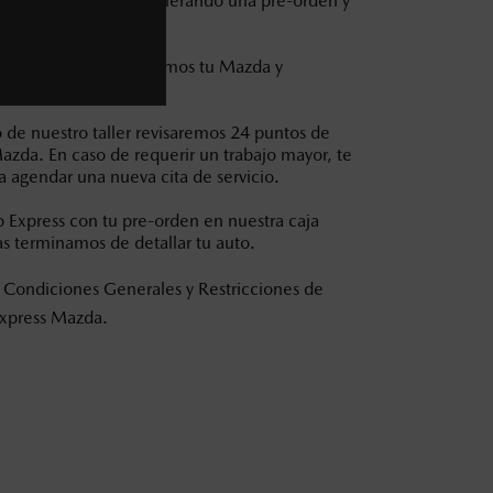
u Servicio Express generando una pre-orden y
tos fiscales.
de 5 minutos recibiremos tu Mazda y
nventario.
 de nuestro taller revisaremos 24 puntos de
azda. En caso de requerir un trabajo mayor, te
a agendar una nueva cita de servicio.
io Express con tu pre-orden en nuestra caja
as terminamos de detallar tu auto.
 Condiciones Generales y Restricciones de
Express Mazda.