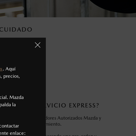
R CUIDADO
speras tu auto.
x
. Aquí
, precios,
cial. Mazda
UNCIONA SERVICIO EXPRESS?
palda la
n uno de los distribuidores Autorizados Mazda y
o servicio de mantenimiento.
contactar
iente enlace: