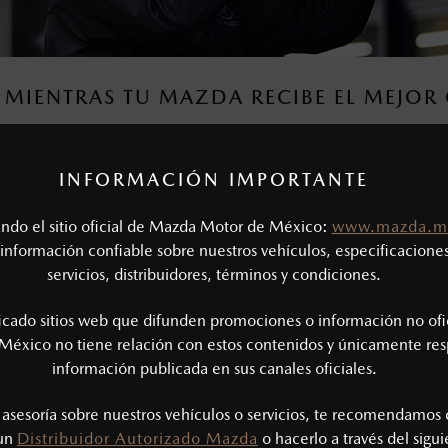
 MIENTRAS TU MAZDA RECIBE EL MEJO
na sala de espera de amenidades para que disfrutes, mientras e
INFORMACIÓN IMPORTANTE
tando el sitio oficial de Mazda Motor de México:
www.mazda.m
información confiable sobre nuestros vehículos, especificaciones
servicios, distribuidores, términos y condiciones.
ficado sitios web que difunden promociones o información no ofi
¿CÓMO F
México no tiene relación con estos contenidos y únicamente res
información publicada en sus canales oficiales.
1) Comunícate co
agenda tu próxim
s asesoría sobre nuestros vehículos o servicios, te recomendamos 
 un
Distribuidor Autorizado Mazda
o hacerlo a través del sigu