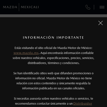
¿CÓMO COMPRAR MI MAZDA?
SERVICIOS Y MANTENIMIENTO
REGRESAR A VEHÍCULOS
VEHÍCULOS
AUTOS
SUVS
HÍBRIDOS
PICKUPS
ROA
FINANCIAMIENTO
MANTENIMIENTO MAZDA BT-50
1
MAZDA CX-30 2026
COTIZA TU MAZDA
Todas las imágenes del sitio son meramente ilustrativas.
SERVICIO EXPRESS
Los valores de rendimiento de combustible y
INFORMACIÓN IMPORTANTE
INFORMACIÓN DE COMPRA
emisiones de CO
se obtuvieron en condiciones
MAZDA2 SEDÁN
2026
2
ESPECIFICACIONES
Estás visitando el sitio oficial de Mazda Motor de México:
$301,900
8
GARANTÍA
controladas de laboratorio que pueden o no ser
DESDE
www.mazda.mx
. Aquí encontrarás información confiable
NOSOTROS
reproducibles ni obtenerse en condiciones y
sobre nuestros vehículos, especificaciones, precios, servicios,
i
CITA DE SERVICIO
distribuidores, términos y condiciones.
hábitos de manejo convencional, debido a
condiciones climatológicas, combustible,
SERVICIOS
Se han identificado sitios web que difunden promociones o
condiciones topográficas y otros factores.
información no oficial. Mazda Motor de México no tiene
relación con estos contenidos y únicamente respalda la
2
información publicada en sus canales oficiales.
(800) 654-2886
®
Bluetooth
es una marca registrada de Bluetooth
Sig, Inc. Todos los derechos reservados. Este
Si necesitas asesoría sobre nuestros vehículos o servicios, te
AGENDAR CITA
recomendamos contactar únicamente a un
Distribuidor
sistema funciona con ciertos dispositivos