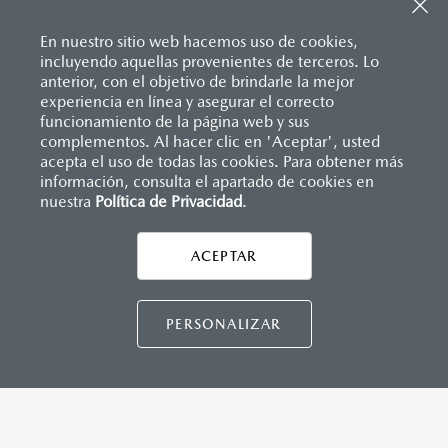
Sistema de frenado (freno de servicio y de
Consola central con portavasos y descansabrazos
estacionamiento)
Descansabrazos trasero con portavasos
Sistema desempañante
En nuestro sitio web hacemos uso de cookies,
Palanca de velocidades forrada en piel
Sistema limpia y lava parabrisas
incluyendo aquellas provenientes de terceros. Lo
Soporte lumbar de ajuste eléctrico
Sistema recordatorio de uso de cinturón de seguridad
anterior, con el objetivo de brindarle la mejor
Vestiduras de asientos en piel nappa
(SBR)
experiencia en línea y asegurar el correcto
Volante forrado en piel
Sistemas de asientos
Inicio
funcionamiento de la página web y sus
Distribuidores
Mazda Mexicali
Vehículos
Volante con calefacción
Mazda CX-90
Velocímetro
complementos. Al hacer clic en 'Aceptar', usted
Vidrio laminado, vidrio templado, vidrio plastificado
acepta el uso de todas las cookies. Para obtener más
información, consulta el apartado de cookies en
nuestra
Política de Privacidad
LEGALES
.
MAZDA CONNECT
Apple CarPlay™ y Android Auto
™ inalámbrico
Control central de mando (HMI)
ACEPTAR
Controles de audio montados al volante
Entrada USB
Pantalla a color de 12.3"
CONTÁCTANOS
PERSONALIZAR
Sistema Bluetooth® (manos libres)
Sistema de audio Bose® HD AM/FM con 12 bocinas
TÉRMINOS Y CONDICIONES
POLÍTICA DE PRIVACIDAD
INSTRUMENTOS