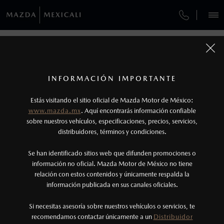
¿CÓMO COMPRAR MI MAZDA?
SERVICIOS Y MANTENIMIENTO
REGRESAR A VEHÍCULOS
VEHÍCULOS
AUTOS
SUVS
HÍBRIDOS
PICKUPS
ROA
FINANCIAMIENTO
MANTENIMIENTO MAZDA BT-50
1
MAZDA CX-90 2026
COTIZA TU MAZDA
Todas las imágenes del sitio son meramente ilustrativas.
SERVICIO EXPRESS
Los valores de rendimiento de combustible y
INFORMACIÓN IMPORTANTE
INFORMACIÓN DE COMPRA
emisiones de CO
se obtuvieron en condiciones
MAZDA2 SEDÁN
2026
2
ESPECIFICACIONES
Estás visitando el sitio oficial de Mazda Motor de México:
$301,900
6
GARANTÍA
controladas de laboratorio que pueden o no ser
DESDE
www.mazda.mx
. Aquí encontrarás información confiable
NOSOTROS
reproducibles ni obtenerse en condiciones y
sobre nuestros vehículos, especificaciones, precios, servicios,
SIGNATURE MHEV
CITA DE SERVICIO
distribuidores, términos y condiciones.
hábitos de manejo convencional, debido a
condiciones climatológicas, combustible,
SERVICIOS
Se han identificado sitios web que difunden promociones o
condiciones topográficas y otros factores.
información no oficial. Mazda Motor de México no tiene
relación con estos contenidos y únicamente respalda la
2
información publicada en sus canales oficiales.
(800) 654-2886
El Control Dinámico de Estabilidad (DSC) es un
sistema electrónico para ayudar al conductor a
Si necesitas asesoría sobre nuestros vehículos o servicios, te
AGENDAR CITA
recomendamos contactar únicamente a un
Distribuidor
mantener el control en condiciones adversas. No