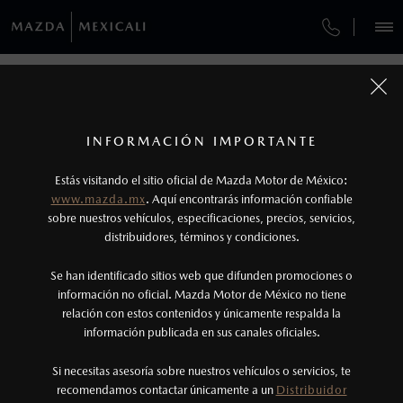
¿CÓMO COMPRAR MI MAZDA?
SERVICIOS Y MANTENIMIENTO
REGRESAR A VEHÍCULOS
VEHÍCULOS
AUTOS
SUVS
HÍBRIDOS
PICKUPS
ROA
FINANCIAMIENTO
MANTENIMIENTO MAZDA BT-50
1
MAZDA CX-3 2026
COTIZA TU MAZDA
Todas las imágenes del sitio son meramente ilustrativas.
SERVICIO EXPRESS
Los valores de rendimiento de combustible y
INFORMACIÓN IMPORTANTE
INFORMACIÓN DE COMPRA
emisiones de CO
se obtuvieron en condiciones
MAZDA2 SEDÁN
2026
2
ESPECIFICACIONES
Estás visitando el sitio oficial de Mazda Motor de México:
$301,900
7
GARANTÍA
controladas de laboratorio que pueden o no ser
DESDE
www.mazda.mx
. Aquí encontrarás información confiable
NOSOTROS
reproducibles ni obtenerse en condiciones y
sobre nuestros vehículos, especificaciones, precios, servicios,
i
CITA DE SERVICIO
distribuidores, términos y condiciones.
hábitos de manejo convencional, debido a
condiciones climatológicas, combustible,
SERVICIOS
Se han identificado sitios web que difunden promociones o
condiciones topográficas y otros factores.
información no oficial. Mazda Motor de México no tiene
relación con estos contenidos y únicamente respalda la
2
información publicada en sus canales oficiales.
(800) 654-2886
®
Bluetooth
es una marca registrada de Bluetooth
Sig, Inc. Todos los derechos reservados. Este
Si necesitas asesoría sobre nuestros vehículos o servicios, te
AGENDAR CITA
recomendamos contactar únicamente a un
Distribuidor
sistema funciona con ciertos dispositivos