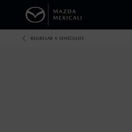
REGRESAR A VEHÍCULOS
1
Los valores de rendimiento de combustibl
obtenerse en condiciones y hábitos de man
2
El Control Dinámico de Estabilidad (DSC) e
prácticas de conducción segura. Factores c
favor, consulta el manual del propietario p
3
Utiliza siempre el cinturón de seguridad y 
silla.
4
Los precios y especificaciones indicados 