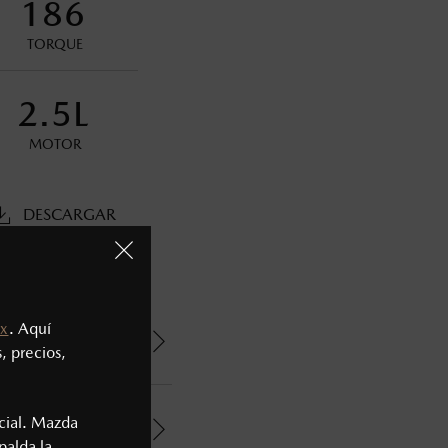
186
ministrativos. Mazda de México, se reserva el derecho de
TORQUE
2.5L
MOTOR
DESCARGAR
x
. Aquí
, precios,
cial. Mazda
palda la