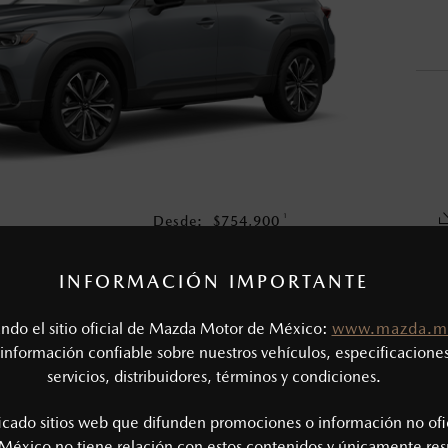
o, no incluyen: tenencias, placas, accesorios, seguro y gastos ad
s de sus productos, sin aviso previo al consumidor.
1
Desde:
$
754,900
COTIZA TU MAZDA
INFORMACIÓN IMPORTANTE
tando el sitio oficial de Mazda Motor de México:
www.mazda.m
CAS MECÁNICAS
información confiable sobre nuestros vehículos, especificaciones
servicios, distribuidores, términos y condiciones.
Tipo de motor: 2.5L SKYACTIV®-G
SIÓN
Potencia (hp @ rpm): 186 @ 6,000
ficado sitios web que difunden promociones o información no ofi
Torque (lb-ft @ rpm): 186 @ 4,000
México no tiene relación con estos contenidos y únicamente res