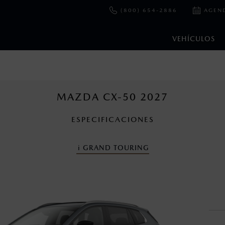
(800) 654-2886
AGEN
VEHÍCULOS
e y emisiones de CO
se obtuvieron en condiciones controladas d
2
ejo convencional, debido a condiciones climatológicas, combusti
MAZDA CX-50 2027
ESPECIFICACIONES
s un sistema electrónico para ayudar al conductor a mantener el 
omo la velocidad, las condiciones de carretera y el tipo de man
i
GRAND TOURING
ara más detalles.
cuando viajes con niños utiliza los dispositivos de anclaje que se 
en esta página son al menudeo, sugeridos por el fabricante, en m