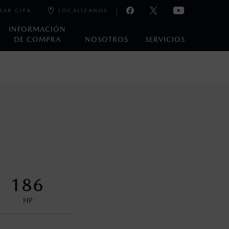
DAR CITA
LOCALÍZANOS
INFORMACIÓN
DE COMPRA
NOSOTROS
SERVICIOS
e laboratorio que pueden o no ser reproducibles ni
ble, condiciones topográficas y otros factores.
control en condiciones adversas. No es un sustituto de las
ejo del conductor pueden afectar la efectividad del DSC. Por
186
encuentran disponibles en el asiento trasero para asegurar la
HP
oneda de los Estados Unidos Mexicanos, incluyen: I.V.A., e