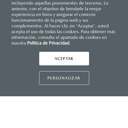
incluyendo aquellas provenientes de terceros. Lo
anterior, con el objetivo de brindarle la mejor
experiencia en línea y asegurar el correcto
Inicio
funcionamiento de la página web y sus
Distribuidores
Mazda Laguna
Noticias
Noticias
G-VECTORING CONTROL
complementos. Al hacer clic en 'Aceptar', usted
acepta el uso de todas las cookies. Para obtener más
información, consulta el apartado de cookies en
nuestra
Política de Privacidad
LEGALES
.
ACEPTAR
CONTÁCTANOS
CONTÁCTANOS
PERSONALIZAR
TÉRMINOS Y CONDICIONES
POLÍTICA DE PRIVACIDAD
VISITA MAZDA.MX
©2026 MAZDA MOTOR DE MÉXICO. TODOS LOS