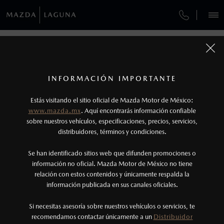
¿CÓMO COMPRAR MI MAZDA?
SERVICIOS Y MANTENIMIENTO
VEHÍCULOS
AUTOS
SUVS
HÍBRIDOS
PICKUPS
ROA
Regresar
FINANCIAMIENTO
MANTENIMIENTO MAZDA BT-50
1
COTIZA TU MAZDA
G - VECTORING CONTROL
Todas las imágenes del sitio son meramente ilustrativas.
SERVICIO EXPRESS
Los precios y especificaciones indicados en esta
INFORMACIÓN IMPORTANTE
INFORMACIÓN DE COMPRA
página son al menudeo, sugeridos por el
MAZDA2 SEDÁN
2026
Estás visitando el sitio oficial de Mazda Motor de México:
$301,900
1
GARANTÍA
fabricante, en moneda de los Estados Unidos
DESDE
Publicado el: 04/10/18
www.mazda.mx
. Aquí encontrarás información confiable
NOSOTROS
Mexicanos, incluyen: I.V.A., e I.S.A.N., y
sobre nuestros vehículos, especificaciones, precios, servicios,
CITA DE SERVICIO
distribuidores, términos y condiciones.
pueden cambiar sin previo aviso, no incluyen:
tenencias, placas, accesorios, seguro y gastos
SERVICIOS
Se han identificado sitios web que difunden promociones o
administrativos. Mazda de México, se reserva el
información no oficial. Mazda Motor de México no tiene
relación con estos contenidos y únicamente respalda la
derecho de modificar las especificaciones y los
información publicada en sus canales oficiales.
NOTICIAS
precios de sus productos, sin aviso previo al
consumidor.
Si necesitas asesoría sobre nuestros vehículos o servicios, te
recomendamos contactar únicamente a un
Distribuidor
(871)749-1800