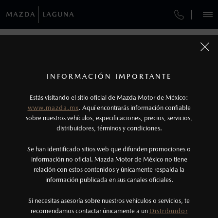
¿CÓMO COMPRAR MI MAZDA?
SERVICIOS Y MANTENIMIENTO
VEHÍCULOS
AUTOS
SUVS
HÍBRIDOS
PICKUPS
ROA
FINANCIAMIENTO
MANTENIMIENTO MAZDA BT-50
1
COTIZA TU MAZDA
Todas las imágenes del sitio son meramente ilustrativas.
SERVICIO EXPRESS
Los precios y especificaciones indicados en esta
INFORMACIÓN IMPORTANTE
INFORMACIÓN DE COMPRA
página son al menudeo, sugeridos por el
MAZDA2 SEDÁN
2026
Estás visitando el sitio oficial de Mazda Motor de México:
$301,900
1
GARANTÍA
fabricante, en moneda de los Estados Unidos
DESDE
www.mazda.mx
. Aquí encontrarás información confiable
NOSOTROS
Mexicanos, incluyen: I.V.A., e I.S.A.N., y
sobre nuestros vehículos, especificaciones, precios, servicios,
CITA DE SERVICIO
distribuidores, términos y condiciones.
pueden cambiar sin previo aviso, no incluyen:
tenencias, placas, accesorios, seguro y gastos
SERVICIOS
Se han identificado sitios web que difunden promociones o
administrativos. Mazda de México, se reserva el
información no oficial. Mazda Motor de México no tiene
relación con estos contenidos y únicamente respalda la
derecho de modificar las especificaciones y los
información publicada en sus canales oficiales.
NOTICIAS
precios de sus productos, sin aviso previo al
consumidor.
Si necesitas asesoría sobre nuestros vehículos o servicios, te
recomendamos contactar únicamente a un
Distribuidor
(871)749-1800