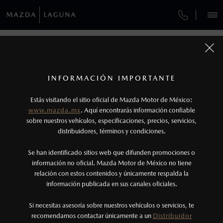
¿CÓMO COMPRAR MI MAZDA?
SERVICIOS Y MANTENIMIENTO
VEHÍCULOS
GARANTÍA
AUTOS
SUVS
HÍBRIDOS
PICKUPS
ROA
FINANCIAMIENTO
MANTENIMIENTO MAZDA BT-50
1
COTIZA TU MAZDA
Todas las imágenes del sitio son meramente ilustrativas.
SERVICIO EXPRESS
Lo que ocurra primero.
INFORMACIÓN IMPORTANTE
GARANTÍAS MAZDA
INFORMACIÓN DE COMPRA
MAZDA2 SEDÁN
2026
2
Estás visitando el sitio oficial de Mazda Motor de México:
$301,900
6
GARANTÍA
Robo de lunas: Programa válido únicamente
DESDE
www.mazda.mx
. Aquí encontrarás información confiable
NOSOTROS
para vehículos vendidos dentro del territorio
sobre nuestros vehículos, especificaciones, precios, servicios,
CITA DE SERVICIO
distribuidores, términos y condiciones.
nacional.
SERVICIOS
Se han identificado sitios web que difunden promociones o
3
Lo que ocurra primero.
información no oficial. Mazda Motor de México no tiene
relación con estos contenidos y únicamente respalda la
La vigencia de la Garantía Extendida comienza
información publicada en sus canales oficiales.
NOTICIAS
una vez que la Garantía de Fábrica del vehículo
haya vencido, es decir, después de los primeros
Si necesitas asesoría sobre nuestros vehículos o servicios, te
recomendamos contactar únicamente a un
Distribuidor
36 meses o los 60,000 km.
(871)749-1800