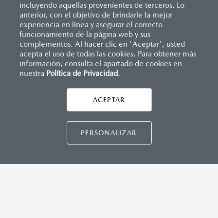
incluyendo aquellas provenientes de terceros. Lo
anterior, con el objetivo de brindarle la mejor
experiencia en línea y asegurar el correcto
Inicio
funcionamiento de la página web y sus
Distribuidores
Mazda Laguna
Servicios
Garantía
complementos. Al hacer clic en 'Aceptar', usted
acepta el uso de todas las cookies. Para obtener más
información, consulta el apartado de cookies en
LEGALES
nuestra
Política de Privacidad
.
ACEPTAR
CONTÁCTANOS
CONTÁCTANOS
PERSONALIZAR
TÉRMINOS Y CONDICIONES
POLÍTICA DE PRIVACIDAD
VISITA MAZDA.MX
©2026 MAZDA MOTOR DE MÉXICO. TODOS LOS
DERECHOS RESERVADOS.