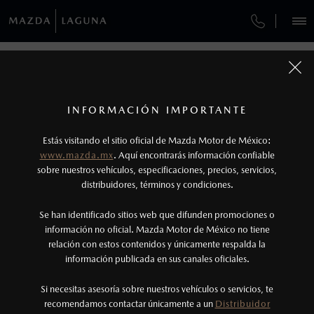
¿CÓMO COMPRAR MI MAZDA?
SERVICIOS Y MANTENIMIENTO
REGRESAR A VEHÍCULOS
VEHÍCULOS
AUTOS
SUVS
HÍBRIDOS
PICKUPS
ROA
FINANCIAMIENTO
MANTENIMIENTO MAZDA BT-50
1
MAZDA MX-5 RF 2026
COTIZA TU MAZDA
Todas las imágenes del sitio son meramente ilustrativas.
SERVICIO EXPRESS
Los valores de rendimiento de combustible y
INFORMACIÓN IMPORTANTE
INFORMACIÓN DE COMPRA
emisiones de CO
se obtuvieron en condiciones
MAZDA2 SEDÁN
2026
2
ESPECIFICACIONES
Estás visitando el sitio oficial de Mazda Motor de México:
$301,900
5
GARANTÍA
controladas de laboratorio que pueden o no ser
DESDE
www.mazda.mx
. Aquí encontrarás información confiable
NOSOTROS
reproducibles ni obtenerse en condiciones y
sobre nuestros vehículos, especificaciones, precios, servicios,
i
GRAND TOURING
CITA DE SERVICIO
distribuidores, términos y condiciones.
hábitos de manejo convencional, debido a
condiciones climatológicas, combustible,
SERVICIOS
Se han identificado sitios web que difunden promociones o
condiciones topográficas y otros factores.
información no oficial. Mazda Motor de México no tiene
relación con estos contenidos y únicamente respalda la
2
información publicada en sus canales oficiales.
NOTICIAS
Utiliza siempre el cinturón de seguridad y
cuando viajes con niños utiliza los dispositivos de
Si necesitas asesoría sobre nuestros vehículos o servicios, te
recomendamos contactar únicamente a un
Distribuidor
anclaje que se encuentran disponibles en el
(871)749-1800