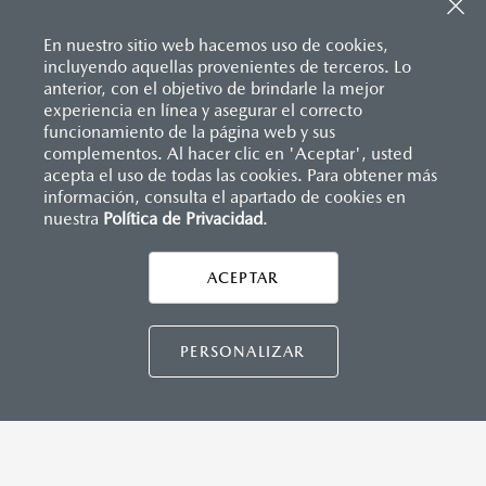
Sistema de frenado (freno de servicio y de
Apple Carplay
™ y Android Auto
™ inalámbrico
estacionamiento)
Control central de mando (HMI)
Sistema desempañante
En nuestro sitio web hacemos uso de cookies,
Controles de audio montados al volante
Sistema limpia y lava parabrisas
incluyendo aquellas provenientes de terceros. Lo
Entrada USB Tipo C
Sistema recordatorio de uso de cinturón de seguridad
anterior, con el objetivo de brindarle la mejor
Pantalla a color de 8.8"
(SBR)
experiencia en línea y asegurar el correcto
®
Sistema de audio Bose
AM/FM con 9 bocinas
Sistemas de asientos
Inicio
funcionamiento de la página web y sus
Distribuidores
Mazda Laguna
Vehículos
Mazda MX-5 RF
Velocímetro
complementos. Al hacer clic en 'Aceptar', usted
Vidrio laminado, vidrio templado, vidrio plastificado
acepta el uso de todas las cookies. Para obtener más
información, consulta el apartado de cookies en
INSTRUMENTOS
nuestra
Política de Privacidad
LEGALES
.
Botón modo sport
Computadora de viaje
ACEPTAR
Control de velocidad crucero (Cruise control)
CONTÁCTANOS
Paletas de cambios (Paddle shifts)
CONTÁCTANOS
PERSONALIZAR
DIMENSIONES INTERIORES (MM)
Espacio para cabeza: 936
TÉRMINOS Y CONDICIONES
Espacio para caderas: 1,320
POLÍTICA DE PRIVACIDAD
Espacio para hombros: 1,325