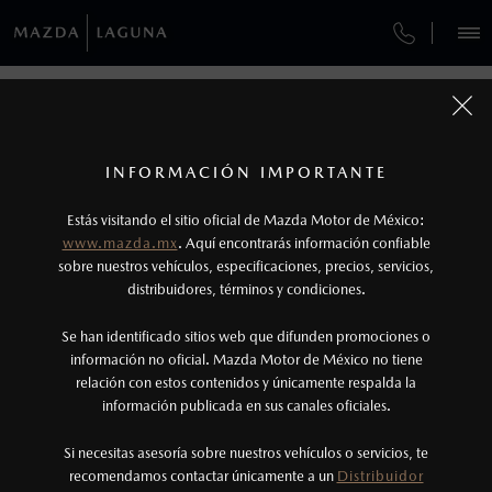
¿CÓMO COMPRAR MI MAZDA?
SERVICIOS Y MANTENIMIENTO
REGRESAR A VEHÍCULOS
VEHÍCULOS
AUTOS
SUVS
HÍBRIDOS
PICKUPS
ROA
FINANCIAMIENTO
MANTENIMIENTO MAZDA BT-50
1
MAZDA CX-90 2026
COTIZA TU MAZDA
Todas las imágenes del sitio son meramente ilustrativas.
SERVICIO EXPRESS
Los valores de rendimiento de combustible y
INFORMACIÓN IMPORTANTE
INFORMACIÓN DE COMPRA
emisiones de CO
se obtuvieron en condiciones
MAZDA2 SEDÁN
2026
2
ESPECIFICACIONES
Estás visitando el sitio oficial de Mazda Motor de México:
$301,900
6
GARANTÍA
controladas de laboratorio que pueden o no ser
DESDE
www.mazda.mx
. Aquí encontrarás información confiable
NOSOTROS
reproducibles ni obtenerse en condiciones y
sobre nuestros vehículos, especificaciones, precios, servicios,
SIGNATURE MHEV
CITA DE SERVICIO
distribuidores, términos y condiciones.
hábitos de manejo convencional, debido a
condiciones climatológicas, combustible,
SERVICIOS
Se han identificado sitios web que difunden promociones o
condiciones topográficas y otros factores.
información no oficial. Mazda Motor de México no tiene
relación con estos contenidos y únicamente respalda la
2
información publicada en sus canales oficiales.
NOTICIAS
El Control Dinámico de Estabilidad (DSC) es un
sistema electrónico para ayudar al conductor a
Si necesitas asesoría sobre nuestros vehículos o servicios, te
recomendamos contactar únicamente a un
Distribuidor
mantener el control en condiciones adversas. No
(871)749-1800