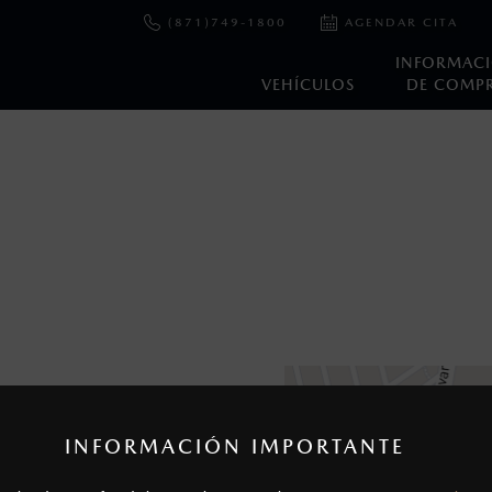
(871)749-1800
AGENDAR CITA
INFORMAC
VEHÍCULOS
DE COMP
en esta página son al menudeo, sugeridos por el fabricante, en m
o, no incluyen: tenencias, placas, accesorios, seguro y gastos ad
s de sus productos, sin aviso previo al consumidor.
INFORMACIÓN IMPORTANTE