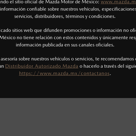
tando el sitio oficial de Mazda Motor de México:
www.mazda.m
información confiable sobre nuestros vehículos, especificaciones
io
servicios, distribuidores, términos y condiciones.
71) 749-1805
ón al cliente
ficado sitios web que difunden promociones o información no ofi
México no tiene relación con estos contenidos y únicamente res
71) 749-1800
información publicada en sus canales oficiales.
os de servicio:
: 7:00 a 17:00 h
¿CÓMO LLEGAR?
s asesoría sobre nuestros vehículos o servicios, te recomendamos 
00 a 17:00 h
 un
Distribuidor Autorizado Mazda
o hacerlo a través del sigu
CERRADO
https://www.mazda.mx/contactanos
.