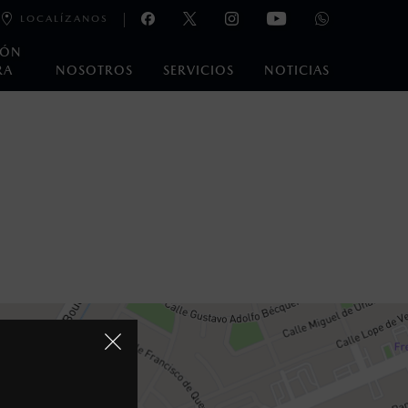
LOCALÍZANOS
IÓN
RA
NOSOTROS
SERVICIOS
NOTICIAS
oneda de los Estados Unidos Mexicanos, incluyen: I.V.A., e
ministrativos. Mazda de México, se reserva el derecho de