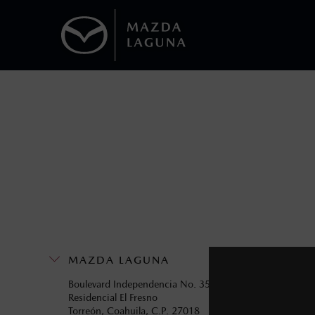
1
Todas las imágenes del sitio son meramente ilustrativas.
Los precios y especificaciones indicados 
I.S.A.N., y pueden cambiar sin previo avis
modificar las especificaciones y los precio
Todas las imágenes del sitio son meramente ilustrativas.
MAZDA LAGUNA
Boulevard Independencia No. 3500 Ote.
Residencial El Fresno
Torreón, Coahuila, C.P. 27018