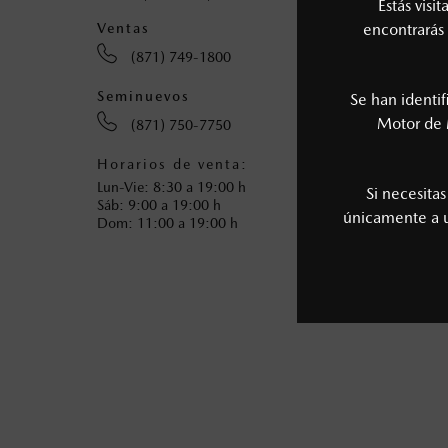
Estás visi
Ventas
encontrarás 
Servic
(871) 749-1800
(8
Seminuevos
Atenci
Se han identi
Motor de 
(871) 750-7750
(8
Horarios de venta:
Horari
Lun-Vie: 8:30 a 19:00 h
Lun-Vie
Si necesita
Sáb: 9:00 a 19:00 h
Sáb: 8:
únicamente a
Dom: 11:00 a 19:00 h
Dom: 