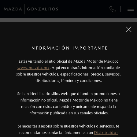
¿CÓMO COMPRAR MI MAZDA?
SERVICIOS Y MANTENIMIENTO
REGRESAR A VEHÍCULOS
VEHÍCULOS
AUTOS
SUVS
HÍBRIDOS
PICKUPS
ROA
FINANCIAMIENTO
MANTENIMIENTO MAZDA BT-50
1
MAZDA3 SEDÁN 2026
COTIZA TU MAZDA
Todas las imágenes del sitio son meramente ilustrativas.
SERVICIO EXPRESS
Los valores de rendimiento de combustible y
INFORMACIÓN IMPORTANTE
INFORMACIÓN DE COMPRA
emisiones de CO
se obtuvieron en condiciones
MAZDA2 SEDÁN
2026
2
ESPECIFICACIONES
Estás visitando el sitio oficial de Mazda Motor de México:
$301,900
8
GARANTÍA
controladas de laboratorio que pueden o no ser
DESDE
www.mazda.mx
. Aquí encontrarás información confiable
NOSOTROS
reproducibles ni obtenerse en condiciones y
sobre nuestros vehículos, especificaciones, precios, servicios,
i
distribuidores, términos y condiciones.
COLLISION CENTER LAS TORRES
hábitos de manejo convencional, debido a
condiciones climatológicas, combustible,
SERVICIOS
Se han identificado sitios web que difunden promociones o
CITA DE SERVICIO
condiciones topográficas y otros factores.
información no oficial. Mazda Motor de México no tiene
relación con estos contenidos y únicamente respalda la
2
información publicada en sus canales oficiales.
(81)8073-9000
®
Bluetooth
es una marca registrada de Bluetooth
Sig, Inc. Todos los derechos reservados. Este
Si necesitas asesoría sobre nuestros vehículos o servicios, te
AGENDAR CITA
recomendamos contactar únicamente a un
Distribuidor
sistema funciona con ciertos dispositivos