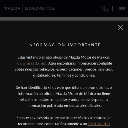
¿CÓMO COMPRAR MI MAZDA?
SERVICIOS Y MANTENIMIENTO
REGRESAR A VEHÍCULOS
VEHÍCULOS
AUTOS
SUVS
HÍBRIDOS
PICKUPS
ROA
FINANCIAMIENTO
MANTENIMIENTO MAZDA BT-50
1
MAZDA CX-50 2027
COTIZA TU MAZDA
SERVICIO EXPRESS
Los valores de rendimiento de combustible y
INFORMACIÓN IMPORTANTE
INFORMACIÓN DE COMPRA
emisiones de CO
se obtuvieron en condiciones
MAZDA2 SEDÁN
2026
2
ESPECIFICACIONES
Estás visitando el sitio oficial de Mazda Motor de México:
$301,900
4
GARANTÍA
controladas de laboratorio que pueden o no ser
DESDE
www.mazda.mx
. Aquí encontrarás información confiable
NOSOTROS
reproducibles ni obtenerse en condiciones y
sobre nuestros vehículos, especificaciones, precios, servicios,
i
GRAND TOURING
distribuidores, términos y condiciones.
COLLISION CENTER LAS TORRES
hábitos de manejo convencional, debido a
condiciones climatológicas, combustible,
SERVICIOS
Se han identificado sitios web que difunden promociones o
CITA DE SERVICIO
condiciones topográficas y otros factores.
información no oficial. Mazda Motor de México no tiene
relación con estos contenidos y únicamente respalda la
2
información publicada en sus canales oficiales.
(81)8073-9000
El Control Dinámico de Estabilidad (DSC) es un
sistema electrónico para ayudar al conductor a
Si necesitas asesoría sobre nuestros vehículos o servicios, te
AGENDAR CITA
recomendamos contactar únicamente a un
Distribuidor
mantener el control en condiciones adversas. No