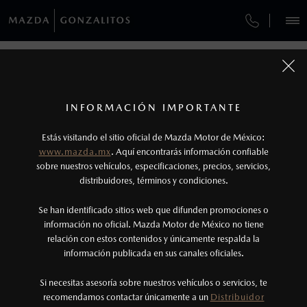
¿CÓMO COMPRAR MI MAZDA?
SERVICIOS Y MANTENIMIENTO
VEHÍCULOS
SERVICIOS Y MANTENIMIENTO
AUTOS
SUVS
HÍBRIDOS
PICKUPS
ROA
FINANCIAMIENTO
MANTENIMIENTO MAZDA BT-50
1
COTIZA TU MAZDA
Todas las imágenes del sitio son meramente ilustrativas.
SERVICIO EXPRESS
No aplica para modelos Mazda MX-5 ni Mazda
SERVICIO Y MANTENIMIENTO
INFORMACIÓN IMPORTANTE
INFORMACIÓN DE COMPRA
MX-RF
MAZDA2 SEDÁN
2026
Estás visitando el sitio oficial de Mazda Motor de México:
$301,900
2
GARANTÍA
DESDE
www.mazda.mx
. Aquí encontrarás información confiable
2
NOSOTROS
Los precios y especificaciones indicados en esta
sobre nuestros vehículos, especificaciones, precios, servicios,
distribuidores, términos y condiciones.
COLLISION CENTER LAS TORRES
página son al menudeo, sugeridos por el
fabricante, en moneda de los Estados Unidos
SERVICIOS
Se han identificado sitios web que difunden promociones o
CITA DE SERVICIO
Mexicanos, incluyen: I.V.A., e I.S.A.N., y
información no oficial. Mazda Motor de México no tiene
relación con estos contenidos y únicamente respalda la
pueden cambiar sin previo aviso, no incluyen:
información publicada en sus canales oficiales.
(81)8073-9000
tenencias, placas, accesorios, seguro y gastos
administrativos. Mazda de México, se reserva el
Si necesitas asesoría sobre nuestros vehículos o servicios, te
AGENDAR CITA
recomendamos contactar únicamente a un
Distribuidor
derecho de modificar las especificaciones y los