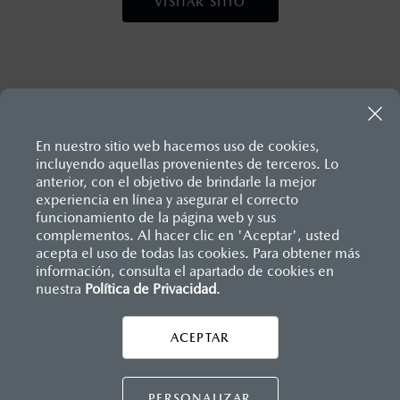
VISITAR SITIO
En nuestro sitio web hacemos uso de cookies,
incluyendo aquellas provenientes de terceros. Lo
anterior, con el objetivo de brindarle la mejor
experiencia en línea y asegurar el correcto
Inicio
funcionamiento de la página web y sus
Distribuidores
Mazda Gonzalitos
Servicio
Servicios y Mantenimiento
complementos. Al hacer clic en 'Aceptar', usted
acepta el uso de todas las cookies. Para obtener más
información, consulta el apartado de cookies en
nuestra
Política de Privacidad
LEGALES
.
ACEPTAR
CONTÁCTANOS
CONTÁCTANOS
PERSONALIZAR