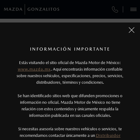
¿CÓMO COMPRAR MI MAZDA?
SERVICIOS Y MANTENIMIENTO
REGRESAR A VEHÍCULOS
VEHÍCULOS
AUTOS
SUVS
HÍBRIDOS
PICKUPS
ROA
FINANCIAMIENTO
MANTENIMIENTO MAZDA BT-50
1
MAZDA3 HATCHBACK 2026
COTIZA TU MAZDA
Todas las imágenes del sitio son meramente ilustrativas.
SERVICIO EXPRESS
Los valores de rendimiento de combustible y
INFORMACIÓN IMPORTANTE
INFORMACIÓN DE COMPRA
emisiones de CO
se obtuvieron en condiciones
MAZDA2 SEDÁN
2026
2
ESPECIFICACIONES
Estás visitando el sitio oficial de Mazda Motor de México:
$301,900
7
GARANTÍA
controladas de laboratorio que pueden o no ser
DESDE
www.mazda.mx
. Aquí encontrarás información confiable
NOSOTROS
reproducibles ni obtenerse en condiciones y
sobre nuestros vehículos, especificaciones, precios, servicios,
i
SPORT
distribuidores, términos y condiciones.
COLLISION CENTER LAS TORRES
hábitos de manejo convencional, debido a
condiciones climatológicas, combustible,
SERVICIOS
Se han identificado sitios web que difunden promociones o
CITA DE SERVICIO
condiciones topográficas y otros factores.
información no oficial. Mazda Motor de México no tiene
relación con estos contenidos y únicamente respalda la
2
información publicada en sus canales oficiales.
(81)8073-9000
®
Bluetooth
es una marca registrada de Bluetooth
Sig, Inc. Todos los derechos reservados. Este
Si necesitas asesoría sobre nuestros vehículos o servicios, te
AGENDAR CITA
recomendamos contactar únicamente a un
Distribuidor
sistema funciona con ciertos dispositivos