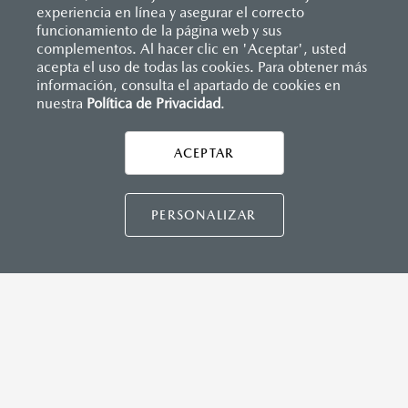
(SBR)
experiencia en línea y asegurar el correcto
Sistemas de asientos
Inicio
funcionamiento de la página web y sus
Distribuidores
Mazda Gonzalitos
Vehículos
Mazda3 Hatchback
Velocímetro
complementos. Al hacer clic en 'Aceptar', usted
MAZDA CONNECT™
Vidrio laminado, vidrio templado, vidrio plastificado
acepta el uso de todas las cookies. Para obtener más
información, consulta el apartado de cookies en
Apple CarPlay™ y Android Auto™ inalámbrico
nuestra
Política de Privacidad
LEGALES
.
Control central de mando (HMI)
Controles de audio montados al volante
Entrada USB C
ACEPTAR
Pantalla a color de 10"
CONTÁCTANOS
®
2
3
Sistema Bluetooth
(manos libres)
Sistema de audio AM/FM con 8 bocinas
CONTÁCTANOS
PERSONALIZAR
INSTRUMENTOS
TÉRMINOS Y CONDICIONES
Botón modo sport (TA)
POLÍTICA DE PRIVACIDAD
Computadora de viaje
VISITA MAZDA.MX
Control de velocidad crucero (Cruise control)
Freno de mano eléctrico (EPB) con auto hold
©2026 MAZDA MOTOR DE MÉXICO. TODOS LOS
DERECHOS RESERVADOS.