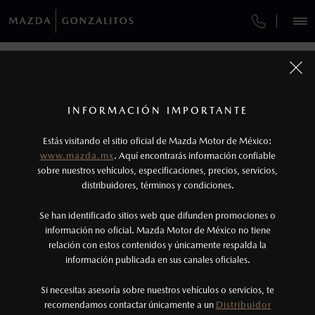
¿CÓMO COMPRAR MI MAZDA?
SERVICIOS Y MANTENIMIENTO
VEHÍCULOS
AUTOS
SUVS
HÍBRIDOS
PICKUPS
ROA
FINANCIAMIENTO
MANTENIMIENTO MAZDA BT-50
1
COTIZA TU MAZDA
Todas las imágenes del sitio son meramente ilustrativas.
SERVICIO EXPRESS
Los precios y especificaciones indicados en esta
INFORMACIÓN IMPORTANTE
INFORMACIÓN DE COMPRA
página son al menudeo, sugeridos por el
MAZDA2 SEDÁN
2026
Estás visitando el sitio oficial de Mazda Motor de México:
$301,900
1
GARANTÍA
fabricante, en moneda de los Estados Unidos
DESDE
www.mazda.mx
. Aquí encontrarás información confiable
NOSOTROS
Mexicanos, incluyen: I.V.A., e I.S.A.N., y
sobre nuestros vehículos, especificaciones, precios, servicios,
distribuidores, términos y condiciones.
COLLISION CENTER LAS TORRES
pueden cambiar sin previo aviso, no incluyen:
tenencias, placas, accesorios, seguro y gastos
SERVICIOS
Se han identificado sitios web que difunden promociones o
CITA DE SERVICIO
administrativos. Mazda de México, se reserva el
información no oficial. Mazda Motor de México no tiene
relación con estos contenidos y únicamente respalda la
derecho de modificar las especificaciones y los
información publicada en sus canales oficiales.
(81)8073-9000
precios de sus productos, sin aviso previo al
consumidor.
VIVE LA EXPERIENCIA MAZDA AL
Si necesitas asesoría sobre nuestros vehículos o servicios, te
AGENDAR CITA
recomendamos contactar únicamente a un
Distribuidor
MÁXIMO, NOSOTROS TE AYUDAMOS