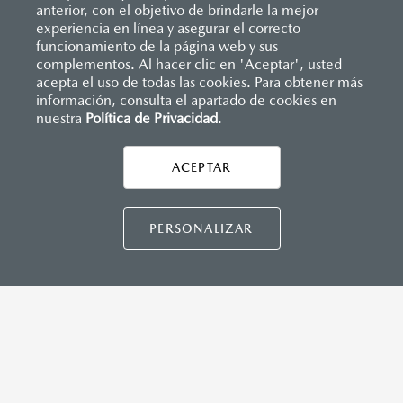
anterior, con el objetivo de brindarle la mejor
experiencia en línea y asegurar el correcto
funcionamiento de la página web y sus
complementos. Al hacer clic en 'Aceptar', usted
acepta el uso de todas las cookies. Para obtener más
información, consulta el apartado de cookies en
nuestra
Política de Privacidad
.
Inicio
Distribuidores
Mazda Gonzalitos
Formulario múltiple
ACEPTAR
CONTÁCTANOS
LEGALES
PERSONALIZAR
MAZDA3 HATCHBACK
2026
$458,900
1
DESDE
CONTÁCTANOS
TÉRMINOS Y CONDICIONES
POLÍTICA DE PRIVACIDAD