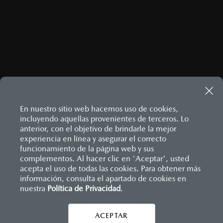
ENVIAR
Este sitio está protegido por reCAPTCHA y aplican las
Políticas
de privacidad
y
Términos del servicio
de Google.
En nuestro sitio web hacemos uso de cookies,
incluyendo aquellas provenientes de terceros. Lo
MAZDA3 HATCHBACK
2026
anterior, con el objetivo de brindarle la mejor
experiencia en línea y asegurar el correcto
$458,900
1
DESDE
Inicio
funcionamiento de la página web y sus
Distribuidores
Mazda Gonzalitos
Accesorios contáctanos
complementos. Al hacer clic en 'Aceptar', usted
acepta el uso de todas las cookies. Para obtener más
información, consulta el apartado de cookies en
nuestra
Política de Privacidad
LEGALES
.
ACEPTAR
CONTÁCTANOS