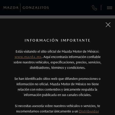
¿CÓMO COMPRAR MI MAZDA?
SERVICIOS Y MANTENIMIENTO
VEHÍCULOS
AUTOS
SUVS
HÍBRIDOS
PICKUPS
ROA
FINANCIAMIENTO
MANTENIMIENTO MAZDA BT-50
MÁS INFORMACIÓN: ACCESORIOS
1
COTIZA TU MAZDA
Todas las imágenes del sitio son meramente ilustrativas.
SERVICIO EXPRESS
Los precios y especificaciones indicados en esta
TUS DATOS:
INFORMACIÓN IMPORTANTE
INFORMACIÓN DE COMPRA
página son al menudeo, sugeridos por el
MAZDA2 SEDÁN
2026
Estás visitando el sitio oficial de Mazda Motor de México:
$301,900
1
GARANTÍA
fabricante, en moneda de los Estados Unidos
DESDE
www.mazda.mx
. Aquí encontrarás información confiable
NOSOTROS
Mexicanos, incluyen: I.V.A., e I.S.A.N., y
sobre nuestros vehículos, especificaciones, precios, servicios,
distribuidores, términos y condiciones.
COLLISION CENTER LAS TORRES
pueden cambiar sin previo aviso, no incluyen:
tenencias, placas, accesorios, seguro y gastos
SERVICIOS
Se han identificado sitios web que difunden promociones o
CITA DE SERVICIO
administrativos. Mazda de México, se reserva el
información no oficial. Mazda Motor de México no tiene
relación con estos contenidos y únicamente respalda la
derecho de modificar las especificaciones y los
información publicada en sus canales oficiales.
(81)8073-9000
precios de sus productos, sin aviso previo al
consumidor.
Si necesitas asesoría sobre nuestros vehículos o servicios, te
AGENDAR CITA
recomendamos contactar únicamente a un
Distribuidor