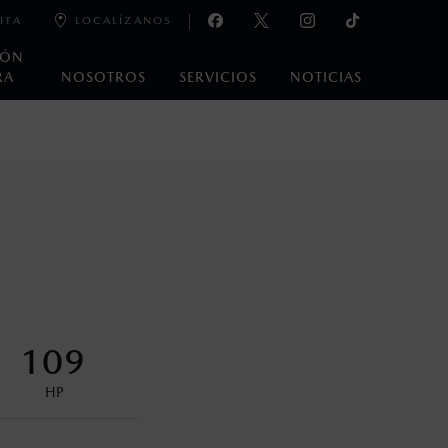
ITA
LOCALÍZANOS
IÓN
RA
NOSOTROS
SERVICIOS
NOTICIAS
e laboratorio que pueden o no ser reproducibles ni
ble, condiciones topográficas y otros factores.
na con ciertos dispositivos electrónicos. Consulta en
encuentran disponibles en el asiento trasero para asegurar la
109
HP
control en condiciones adversas. No es un sustituto de las
ejo del conductor pueden afectar la efectividad del DSC. Por