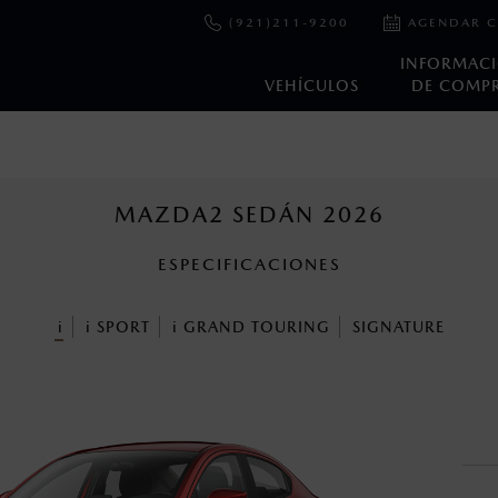
(921)211-9200
AGENDAR C
INFORMAC
VEHÍCULOS
DE COMP
e y emisiones de CO
se obtuvieron en condiciones controladas d
2
ejo convencional, debido a condiciones climatológicas, combusti
MAZDA2 SEDÁN 2026
ESPECIFICACIONES
ooth Sig, Inc. Todos los derechos reservados. Este sistema funcio
patibilidad de equipos.
i
i
SPORT
i
GRAND TOURING
SIGNATURE
cuando viajes con niños utiliza los dispositivos de anclaje que se 
s un sistema electrónico para ayudar al conductor a mantener el 
omo la velocidad, las condiciones de carretera y el tipo de man