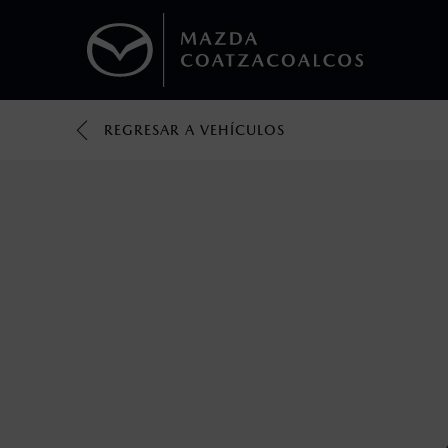
REGRESAR A VEHÍCULOS
1
Todas las imágenes del sitio son meramente ilustrativas.
Los valores de rendimiento de combustibl
obtenerse en condiciones y hábitos de man
2
®
Bluetooth
es una marca registrada de Bluet
mazda.mx para más información sobre com
3
Utiliza siempre el cinturón de seguridad y 
silla.
4
El Control Dinámico de Estabilidad (DSC) e
prácticas de conducción segura. Factores c