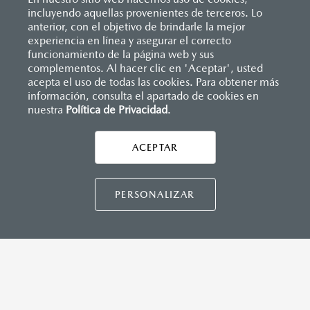
Reflejantes
incluyendo aquellas provenientes de terceros. Lo
SISTEMA DE INFOENTRETENIMIENTO
Sistema antibloqueo para frenos (ABS)
anterior, con el objetivo de brindarle la mejor
Sistema de frenado (freno de servicio y de
Apple CarPlay
™ y Android Auto
™ inalámbrico
experiencia en línea y asegurar el correcto
estacionamiento)
Controles de audio montados al volante
Inicio
funcionamiento de la página web y sus
Distribuidores
Mazda Coatzacoalcos
Vehículos
Sistema desempañante
Pantalla de infoentretenimiento táctil de 9"
Mazda BT-50
complementos. Al hacer clic en 'Aceptar', usted
Sistema limpia y lava parabrisas
Sistema Bluetooth® (manos libres)
acepta el uso de todas las cookies. Para obtener más
Sistema recordatorio de uso de cinturón de seguridad
Sistema de audio premium AM/FM con 8 bocinas
información, consulta el apartado de cookies en
(SBR)
nuestra
Política de Privacidad
LEGALES
.
Sistemas de asientos
Velocímetro
Vidrio laminado, vidrio templado, vidrio plastificado
ACEPTAR
INSTRUMENTOS
CONTÁCTANOS
Botón "Rough mode"
Botón para bloqueo de diferencial trasero
CONTÁCTANOS
PERSONALIZAR
Perilla para cambio de tracción (2H, 4H, 4L)
TÉRMINOS Y CONDICIONES
CAPACIDADES (L)
POLÍTICA DE PRIVACIDAD
Aceite: 7.5
VISITA MAZDA.MX
Tanque de combustible: 76