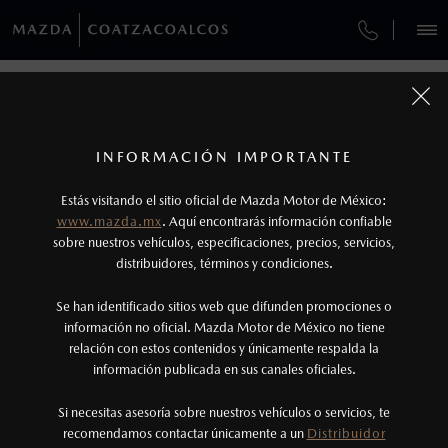
¿CÓMO COMPRAR MI MAZDA?
SERVICIOS Y MANTENIMIENTO
REGRESAR A VEHÍCULOS
VEHÍCULOS
AUTOS
SUVS
HÍBRIDOS
PICKUPS
ROA
FINANCIAMIENTO
MANTENIMIENTO MAZDA BT-50
1
MAZDA BT-50 2026
COTIZA TU MAZDA
Precio exlusivo solo aplica en pago con
SERVICIO EXPRESS
INFORMACIÓN IMPORTANTE
INFORMACIÓN DE COMPRA
Distribuidor.
MAZDA2 SEDÁN
2
2026
Los valores de rendimiento de combustible y
ESPECIFICACIONES
Estás visitando el sitio oficial de Mazda Motor de México:
$301,900
5
GARANTÍA
DESDE
www.mazda.mx
. Aquí encontrarás información confiable
emisiones de CO
se obtuvieron en condiciones
2
NOSOTROS
sobre nuestros vehículos, especificaciones, precios, servicios,
controladas de laboratorio que pueden o no ser
SIGNATURE
CITA DE SERVICIO
distribuidores, términos y condiciones.
reproducibles ni obtenerse en condiciones y
SERVICIOS
Se han identificado sitios web que difunden promociones o
hábitos de manejo convencional, debido a
información no oficial. Mazda Motor de México no tiene
condiciones climatológicas, combustible,
relación con estos contenidos y únicamente respalda la
condiciones topográficas y otros factores.
información publicada en sus canales oficiales.
NOTICIAS
3
Si necesitas asesoría sobre nuestros vehículos o servicios, te
El Control Dinámico de Estabilidad (DSC) es un
recomendamos contactar únicamente a un
Distribuidor
(921)211-9200