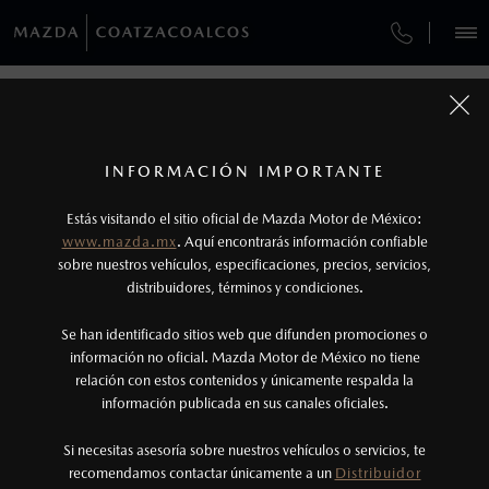
¿CÓMO COMPRAR MI MAZDA?
SERVICIOS Y MANTENIMIENTO
REGRESAR A VEHÍCULOS
VEHÍCULOS
AUTOS
SUVS
HÍBRIDOS
PICKUPS
ROA
FINANCIAMIENTO
MANTENIMIENTO MAZDA BT-50
1
MAZDA2 HATCHBACK 2026
COTIZA TU MAZDA
Todas las imágenes del sitio son meramente ilustrativas.
SERVICIO EXPRESS
Los valores de rendimiento de combustible y
INFORMACIÓN IMPORTANTE
INFORMACIÓN DE COMPRA
emisiones de CO
se obtuvieron en condiciones
MAZDA2 SEDÁN
2026
2
ESPECIFICACIONES
Estás visitando el sitio oficial de Mazda Motor de México:
$301,900
7
GARANTÍA
controladas de laboratorio que pueden o no ser
DESDE
www.mazda.mx
. Aquí encontrarás información confiable
NOSOTROS
reproducibles ni obtenerse en condiciones y
sobre nuestros vehículos, especificaciones, precios, servicios,
i
SPORT
CITA DE SERVICIO
distribuidores, términos y condiciones.
hábitos de manejo convencional, debido a
condiciones climatológicas, combustible,
SERVICIOS
Se han identificado sitios web que difunden promociones o
condiciones topográficas y otros factores.
información no oficial. Mazda Motor de México no tiene
relación con estos contenidos y únicamente respalda la
2
información publicada en sus canales oficiales.
NOTICIAS
®
Bluetooth
es una marca registrada de Bluetooth
Sig, Inc. Todos los derechos reservados. Este
Si necesitas asesoría sobre nuestros vehículos o servicios, te
recomendamos contactar únicamente a un
Distribuidor
sistema funciona con ciertos dispositivos
(921)211-9200