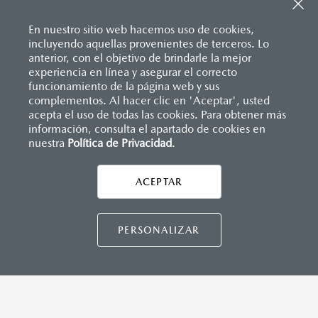
Sistema de frenado (freno de servicio y de
Entrada USB
estacionamiento)
Pantalla a color de 7’’
Sistema desempañante
En nuestro sitio web hacemos uso de cookies,
®
2
Sistema Bluetooth
(manos libres)
Sistema limpia y lava parabrisas
incluyendo aquellas provenientes de terceros. Lo
Sistema de audio AM/FM con 6 bocinas
Sistema recordatorio de uso de cinturón de seguridad
anterior, con el objetivo de brindarle la mejor
(SBR)
experiencia en línea y asegurar el correcto
Sistemas de asientos
Inicio
funcionamiento de la página web y sus
Distribuidores
Mazda Coatzacoalcos
Vehículos
Mazda2 Hatchback
Velocímetro
complementos. Al hacer clic en 'Aceptar', usted
INSTRUMENTOS
Vidrio laminado, vidrio templado, vidrio plastificado
acepta el uso de todas las cookies. Para obtener más
información, consulta el apartado de cookies en
Botón modo sport (TA)
nuestra
Política de Privacidad
LEGALES
.
Computadora de viaje
Control de velocidad crusero (Cruise control)
ACEPTAR
CONTÁCTANOS
DIMENSIONES INTERIORES (MM)
CONTÁCTANOS
PERSONALIZAR
Espacio para cabeza, delantero/trasero: 984/945
Espacio para caderas, delantero/trasero: 1,322/1,212
Espacio para hombros, delantero/trasero: 1,352/1,272
Espacio para piernas, delantero/trasero: 1,063/881
TÉRMINOS Y CONDICIONES
POLÍTICA DE PRIVACIDAD