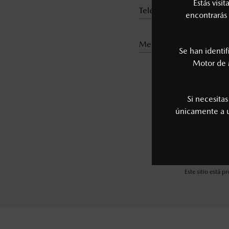
Estás visi
encontrarás 
medio de contacto*
Se han identi
Motor de 
Si necesita
únicamente a
Este sitio está 