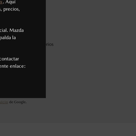
x
. Aquí
, precios,
cial. Mazda
palda la
* Campos obligatorios
contactar
iente enlace:
vicio
de Google.