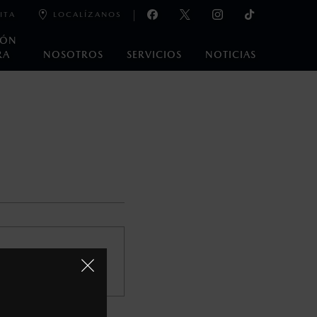
ITA
LOCALÍZANOS
IÓN
RA
NOSOTROS
SERVICIOS
NOTICIAS
oneda de los Estados Unidos Mexicanos, incluyen: I.V.A., e
ministrativos. Mazda de México, se reserva el derecho de