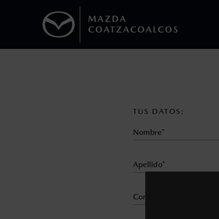
1
Todas las imágenes del sitio son meramente ilustrativas.
Los precios y especificaciones indicados 
I.S.A.N., y pueden cambiar sin previo avis
modificar las especificaciones y los precio
TUS DATOS:
Todas las imágenes del sitio son meramente ilustrativas.