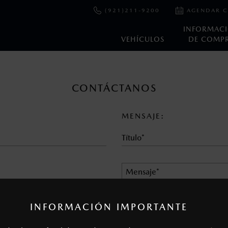
(921)211-9200
AGENDAR C
INFORMAC
VEHÍCULOS
DE COMP
en esta página son al menudeo, sugeridos por el fabricante, en m
CONTÁCTANOS
o, no incluyen: tenencias, placas, accesorios, seguro y gastos ad
s de sus productos, sin aviso previo al consumidor.
MENSAJE:
INFORMACIÓN IMPORTANTE