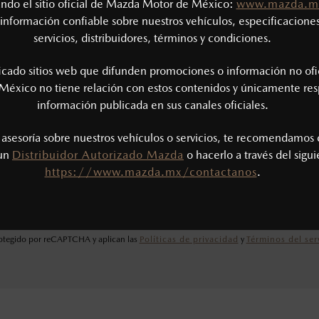
tando el sitio oficial de Mazda Motor de México:
www.mazda.m
información confiable sobre nuestros vehículos, especificaciones
servicios, distribuidores, términos y condiciones.
ficado sitios web que difunden promociones o información no ofi
México no tiene relación con estos contenidos y únicamente res
información publicada en sus canales oficiales.
s asesoría sobre nuestros vehículos o servicios, te recomendamos 
He leído y aceptado la
Política de Privacidad
.*
 un
Distribuidor Autorizado Mazda
o hacerlo a través del sigu
https://www.mazda.mx/contactanos
.
ENVIAR
protegido por reCAPTCHA y aplican las
Políticas de privacidad
y
Términos del ser