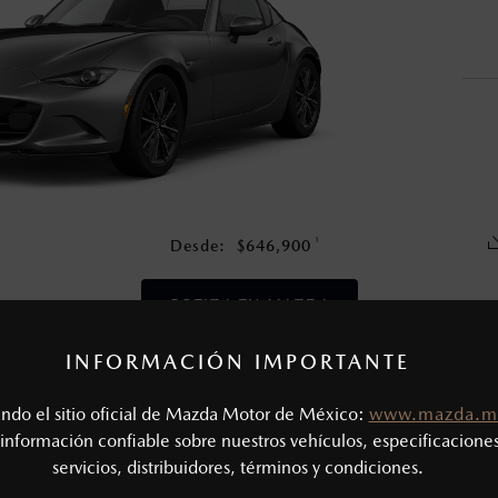
en esta página son al menudeo, sugeridos por el fabricante, en m
o, no incluyen: tenencias, placas, accesorios, seguro y gastos ad
s de sus productos, sin aviso previo al consumidor.
1
Desde:
$
646,900
COTIZA TU MAZDA
INFORMACIÓN IMPORTANTE
CAS MECÁNICAS
tando el sitio oficial de Mazda Motor de México:
www.mazda.m
Tipo de motor: 2.0L SKYACTIV® - G
SIÓN
información confiable sobre nuestros vehículos, especificaciones
Potencia (hp @ rpm): 181 @ 7,000
servicios, distribuidores, términos y condiciones.
Torque (lb-ft @ rpm): 151 @ 4,000