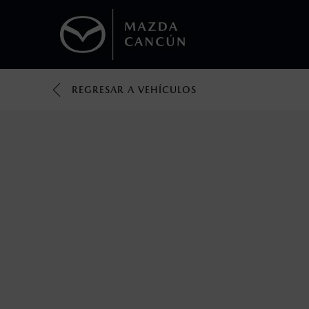
REGRESAR A VEHÍCULOS
1
Todas las imágenes del sitio son meramente ilustrativas.
Los valores de rendimiento de combustibl
obtenerse en condiciones y hábitos de man
2
Utiliza siempre el cinturón de seguridad y 
silla.
3
Lo que ocurra primero.
4
Lo que ocurra primero.
La vigencia de la Garantía Extendida comie