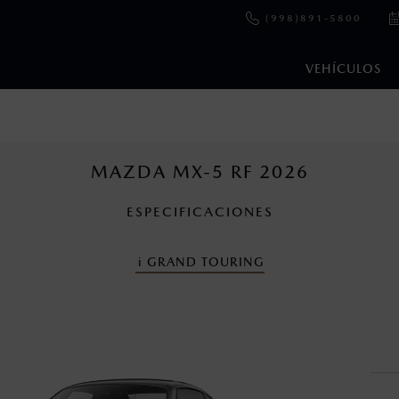
(998)891-5800
VEHÍCULOS
e y emisiones de CO
se obtuvieron en condiciones controladas d
2
ejo convencional, debido a condiciones climatológicas, combusti
MAZDA MX-5 RF 2026
ESPECIFICACIONES
cuando viajes con niños utiliza los dispositivos de anclaje que se 
i
GRAND TOURING
nza una vez que la garantía original del vehículo haya vencido, e