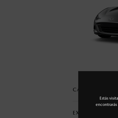
5
Los precios y especificaciones indicados 
I.S.A.N., y pueden cambiar sin previo avis
modificar las especificaciones y los precio
Todas las imágenes del sitio son meramente ilustrativas.
CARACTERÍSTI
Estás visi
MOTOR Y TRANSMI
encontrarás 
EXTERIOR