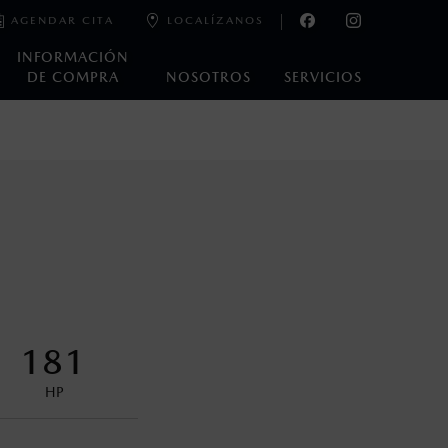
AGENDAR CITA
LOCALÍZANOS
INFORMACIÓN
DE COMPRA
NOSOTROS
SERVICIOS
e laboratorio que pueden o no ser reproducibles ni
ble, condiciones topográficas y otros factores.
encuentran disponibles en el asiento trasero para asegurar la
181
HP
s decir, a partir de los primeros 36 meses o 60,000 km.