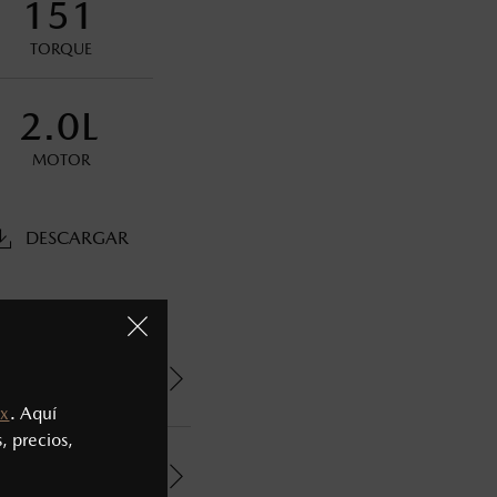
151
oneda de los Estados Unidos Mexicanos, incluyen: I.V.A., e
ministrativos. Mazda de México, se reserva el derecho de
TORQUE
2.0L
MOTOR
DESCARGAR
x
. Aquí
, precios,