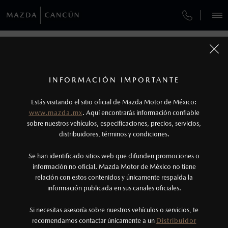
¿CÓMO COMPRAR MI MAZDA?
SERVICIOS Y MANTENIMIENTO
VEHÍCULOS
MAZDA TO GO
AUTOS
SUVS
HÍBRIDOS
PICKUPS
ROA
FINANCIAMIENTO
MANTENIMIENTO MAZDA BT-50
1
COTIZA TU MAZDA
Todas las imágenes del sitio son meramente ilustrativas.
SERVICIO EXPRESS
Los precios y especificaciones indicados en esta
INFORMACIÓN IMPORTANTE
MAZDA TO GO
INFORMACIÓN DE COMPRA
página son al menudeo, sugeridos por el
MAZDA2 SEDÁN
2026
Estás visitando el sitio oficial de Mazda Motor de México:
$301,900
1
MAZDA TO GO
fabricante, en moneda de los Estados Unidos
DESDE
www.mazda.mx
. Aquí encontrarás información confiable
NOSOTROS
Mexicanos, incluyen: I.V.A., e I.S.A.N., y
sobre nuestros vehículos, especificaciones, precios, servicios,
distribuidores, términos y condiciones.
HIGIENIZADOR DE AIRE ACONDICIONADO
pueden cambiar sin previo aviso, no incluyen:
tenencias, placas, accesorios, seguro y gastos
SERVICIOS
Se han identificado sitios web que difunden promociones o
GARANTÍA
administrativos. Mazda de México, se reserva el
información no oficial. Mazda Motor de México no tiene
relación con estos contenidos y únicamente respalda la
derecho de modificar las especificaciones y los
información publicada en sus canales oficiales.
CITA DE SERVICIO
(998)891-5800
precios de sus productos, sin aviso previo al
consumidor.
Si necesitas asesoría sobre nuestros vehículos o servicios, te
AGENDAR CITA
recomendamos contactar únicamente a un
Distribuidor