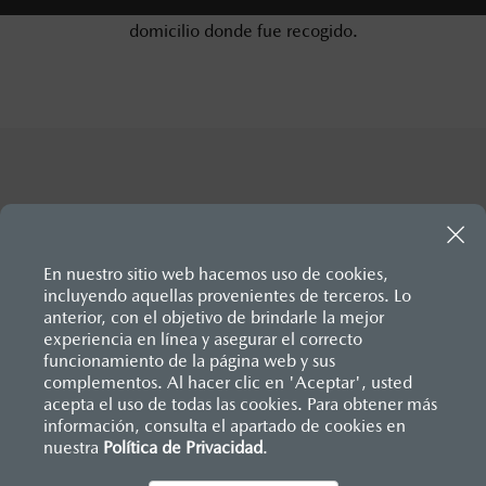
kilometraje, será entregado de vuelta en el
domicilio donde fue recogido.
En nuestro sitio web hacemos uso de cookies,
incluyendo aquellas provenientes de terceros. Lo
anterior, con el objetivo de brindarle la mejor
experiencia en línea y asegurar el correcto
Inicio
funcionamiento de la página web y sus
Distribuidores
Mazda Cancún
Servicios
Mazda to Go
complementos. Al hacer clic en 'Aceptar', usted
acepta el uso de todas las cookies. Para obtener más
información, consulta el apartado de cookies en
nuestra
Política de Privacidad
LEGALES
.