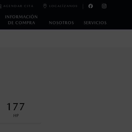
AGENDAR CITA
LOCALÍZANOS
INFORMACIÓN
DE COMPRA
NOSOTROS
SERVICIOS
e laboratorio que pueden o no ser reproducibles ni
ble, condiciones topográficas y otros factores.
control en condiciones adversas. No es un sustituto de las
ejo del conductor pueden afectar la efectividad del DSC. Por
177
encuentran disponibles en el asiento trasero para asegurar la
HP