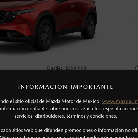
en esta página son al menudeo, sugeridos por el fabricante, en m
o, no incluyen: tenencias, placas, accesorios, seguro y gastos ad
s de sus productos, sin aviso previo al consumidor.
1
Desde:
$
599,900
COTIZA TU MAZDA
INFORMACIÓN IMPORTANTE
tando el sitio oficial de Mazda Motor de México:
www.mazda.m
CAS MECÁNICAS
información confiable sobre nuestros vehículos, especificaciones
servicios, distribuidores, términos y condiciones.
®
Tipo de motor: 2.5L SKYACTIV
-G
SIÓN
Potencia (hp @ rpm): 177 @ 6,000
ficado sitios web que difunden promociones o información no ofi
Torque (lb-ft @ rpm): 177 @ 4,000
México no tiene relación con estos contenidos y únicamente res