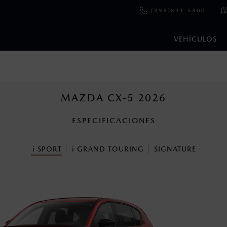
(998)891-5800
VEHÍCULOS
e y emisiones de CO
se obtuvieron en condiciones controladas d
2
ejo convencional, debido a condiciones climatológicas, combusti
MAZDA CX-5 2026
ESPECIFICACIONES
s un sistema electrónico para ayudar al conductor a mantener el 
omo la velocidad, las condiciones de carretera y el tipo de man
i
SPORT
i
GRAND TOURING
SIGNATURE
ara más detalles.
cuando viajes con niños utiliza los dispositivos de anclaje que se 
ibilidad de la parte trasera del vehículo.