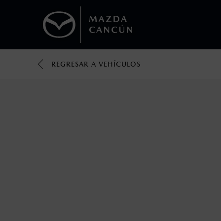
REGRESAR A VEHÍCULOS
1
Todas las imágenes del sitio son meramente ilustrativas.
Los valores de rendimiento de combustibl
obtenerse en condiciones y hábitos de man
2
El Control Dinámico de Estabilidad (DSC) e
prácticas de conducción segura. Factores c
favor, consulta el manual del propietario p
3
Utiliza siempre el cinturón de seguridad y 
silla.
4
La cámara de reversa no ofrece completa vis