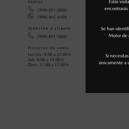
Estás visi
Ventas
Servic
encontrarás 
(998) 891-5800
(9
(998) 865-6458
Se han identi
Atención a cliente
Motor de 
(998) 891-5800
Horarios de venta:
Horari
Lun-Vie: 8:00 a 21:00 h
Lun-Vie
Si necesita
Sáb: 8:00 a 19:00 h
Sáb: 8:
únicamente a
Dom: 11:00 a 17:00 h
Dom: 