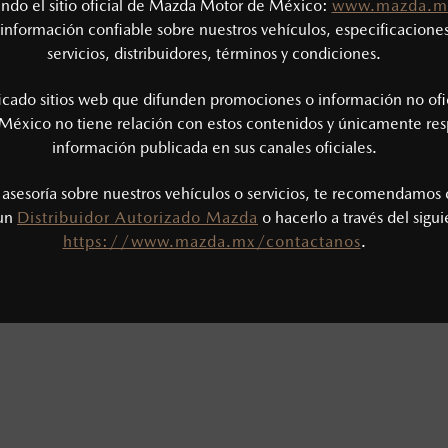
tando el sitio oficial de Mazda Motor de México:
www.mazda.m
io
información confiable sobre nuestros vehículos, especificaciones
98) 891-5803
servicios, distribuidores, términos y condiciones.
ficado sitios web que difunden promociones o información no ofi
México no tiene relación con estos contenidos y únicamente res
información publicada en sus canales oficiales.
os de servicio:
¿CÓMO LLEGAR?
: 7:00 a 17:00 h
s asesoría sobre nuestros vehículos o servicios, te recomendamos 
00 a 17:00 h
 un
Distribuidor Autorizado Mazda
o hacerlo a través del sigu
CERRADO
https://www.mazda.mx/contactanos
.