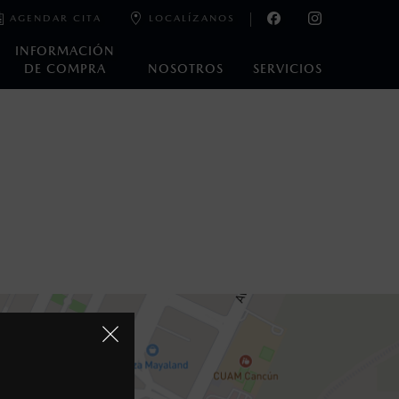
AGENDAR CITA
LOCALÍZANOS
INFORMACIÓN
DE COMPRA
NOSOTROS
SERVICIOS
oneda de los Estados Unidos Mexicanos, incluyen: I.V.A., e
ministrativos. Mazda de México, se reserva el derecho de