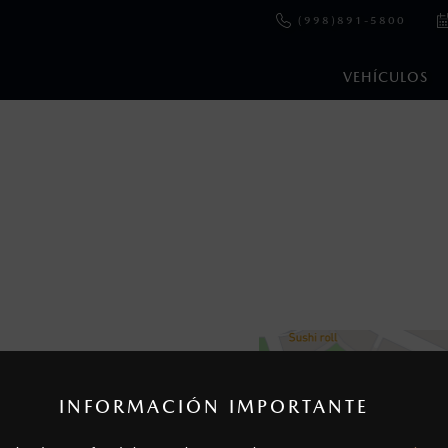
(998)891-5800
VEHÍCULOS
en esta página son al menudeo, sugeridos por el fabricante, en m
o, no incluyen: tenencias, placas, accesorios, seguro y gastos ad
s de sus productos, sin aviso previo al consumidor.
INFORMACIÓN IMPORTANTE