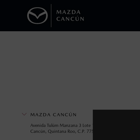
1
Todas las imágenes del sitio son meramente ilustrativas.
Los precios y especificaciones indicados 
I.S.A.N., y pueden cambiar sin previo avis
modificar las especificaciones y los precio
Todas las imágenes del sitio son meramente ilustrativas.
MAZDA CANCÚN
Avenida Tulúm Manzana 3 Lote 1 Supermanzana 8
Cancún, Quintana Roo, C.P. 77500